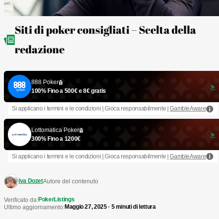
Siti di poker consigliati – Scelta della
redazione
888 Poker
100% Fino a 500€ e 8€ gratis
Si applicano i termini e le condizioni | Gioca responsabilmente |
GambleAware
Lottomatica Poker
300% Fino a 1200€
Si applicano i termini e le condizioni | Gioca responsabilmente |
GambleAware
Iva Dozet
Autore del contenuto
PokerListings
Verificato da:
Maggio 27, 2025 · 5 minuti di lettura
Ultimo aggiornamento: