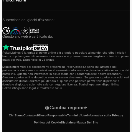
Supervisori dei giochi d'azzardo:
Questo sito web è certificato da:
PokerListings è la guida di poker online più grande e popolare al mondo, che offre i migliori
bonus di poker garantiti, recensioni esclusive e si possono trovare i migliori contenuti di poker
gratis del web. Disponibile in 23 lingue.
Disclaimer:
Molti dei collegamenti presenti su PokerListings.it sono link affiliati e noi
potremmo ricevere una commissione al momento della vostra registrazione attraverso uno dei
nostri link. Questo non interferisce in alcun modo con i contenuti delle nostre recensioni.
Giocare a poker online dovrebbe sempre essere divertente. Se giocate a poker con soldi veri,
assicuratevi di non utilizzare più denaro di quello che potreste permettervi di perdere e
ricordate di giocare solo nelle sale con regolare licenza. Tutti gli operatori disponibili su
PokerListings sono legali e totalmente sicuri.
Cambia regione
Chi Siamo
Contattaci
Gioco Responsabile
Termini d’Uso
Informativa sulla Privacy
Politica dei Cookie
Disclaimer
Mappa Del Sito