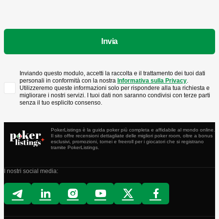
Inviando questo modulo, accetti la raccolta e il trattamento dei tuoi dati
personali in conformità con la nostra
Informativa sulla Privacy
.
Utilizzeremo queste informazioni solo per rispondere alla tua richiesta e
migliorare i nostri servizi. I tuoi dati non saranno condivisi con terze parti
senza il tuo esplicito consenso.
PokerListings è la guida poker più completa e affidabile al mondo online.
Il sito offre recensioni dettagliate delle migliori poker room, oltre a bonus
esclusivi, promozioni, tornei e freeroll per i giocatori che si registrano
tramite PokerListings.
I nostri social media: