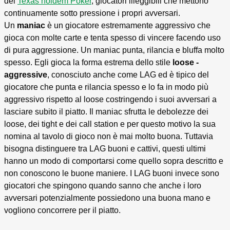
del
Texas holdem Poker
, giocatori illeggibili che mettono
continuamente sotto pressione i propri avversari.
Un
maniac
è un giocatore estremamente aggressivo che
gioca con molte carte e tenta spesso di vincere facendo uso
di pura aggressione. Un maniac punta, rilancia e bluffa molto
spesso. Egli gioca la forma estrema dello stile
loose -
aggressive
, conosciuto anche come LAG ed è tipico del
giocatore che punta e rilancia spesso e lo fa in modo più
aggressivo rispetto al loose costringendo i suoi avversari a
lasciare subito il piatto. Il maniac sfrutta le debolezze dei
loose, dei tight e dei call station e per questo motivo la sua
nomina al tavolo di gioco non è mai molto buona. Tuttavia
bisogna distinguere tra LAG buoni e cattivi, questi ultimi
hanno un modo di comportarsi come quello sopra descritto e
non conoscono le buone maniere. I LAG buoni invece sono
giocatori che spingono quando sanno che anche i loro
avversari potenzialmente possiedono una buona mano e
vogliono concorrere per il piatto.