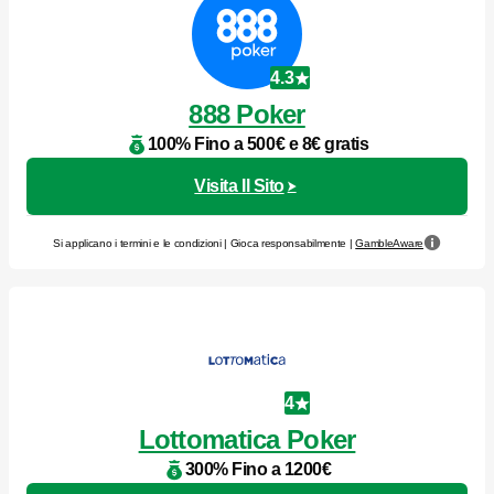
4.3
888 Poker
100% Fino a 500€ e 8€ gratis
Visita Il Sito
Si applicano i termini e le condizioni | Gioca responsabilmente |
GambleAware
4
Lottomatica Poker
300% Fino a 1200€