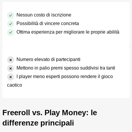
Nessun costo di iscrizione
Possibilità di vincere concreta
Ottima esperienza per migliorare le proprie abilità
Numero elevato di partecipanti
Mettono in palio premi spesso suddivisi tra tanti
I player meno esperti possono rendere il gioco
caotico
Freeroll vs. Play Money: le
differenze principali