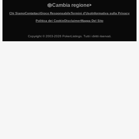
Cambia regione
Chi Siamo
Contattaci
Gioco Responsabile
Termini d’Uso
Informativa sulla Privacy
Politica dei Cookie
Disclaimer
Mappa Del Sito
Copyright © 2003-2026 PokerListings. Tutti i diritti riservati.