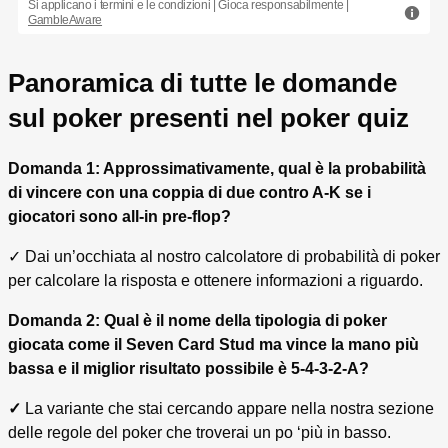
Si applicano i termini e le condizioni | Gioca responsabilmente |
GambleAware
Panoramica di tutte le domande
sul poker presenti nel poker quiz
Domanda 1: Approssimativamente, qual è la probabilità
di vincere con una coppia di due contro A-K se i
giocatori sono all-in pre-flop?
✓ Dai un’occhiata al nostro calcolatore di probabilità di poker
per calcolare la risposta e ottenere informazioni a riguardo.
Domanda 2: Qual è il nome della tipologia di poker
giocata come il Seven Card Stud ma vince la mano più
bassa e il miglior risultato possibile è 5-4-3-2-A?
✓
La variante che stai cercando appare nella nostra sezione
delle regole del poker che troverai un po ‘più in basso.