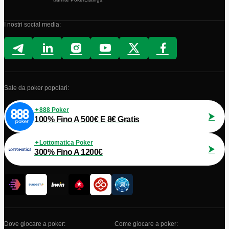
I nostri social media:
Sale da poker popolari:
888 Poker
100% Fino A 500€ E 8€ Gratis
Lottomatica Poker
300% Fino A 1200€
Dove giocare a poker:
Come giocare a poker: