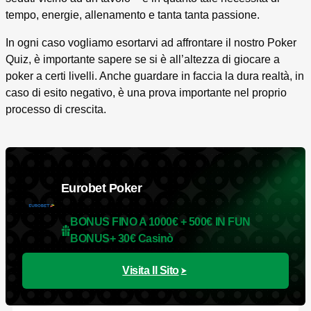
tempo, energie, allenamento e tanta tanta passione.
In ogni caso vogliamo esortarvi ad affrontare il nostro Poker
Quiz, è importante sapere se si è all’altezza di giocare a
poker a certi livelli. Anche guardare in faccia la dura realtà, in
caso di esito negativo, è una prova importante nel proprio
processo di crescita.
Eurobet Poker
BONUS FINO A 1000€ + 500€ IN FUN
BONUS+ 30€ Casinò
Visita Il Sito