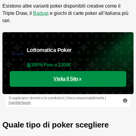
Esistono altre varianti poker disponibili creative come il
Triple Draw, il
Badugi
e giochi di carte poker all’italiana più
rari.
Lottomatica Poker
300% Fino a 1200€
Visita Il Sito
Si applicano i termini e le condizioni | Gioca responsabilmente |
GambleAware
Quale tipo di poker scegliere