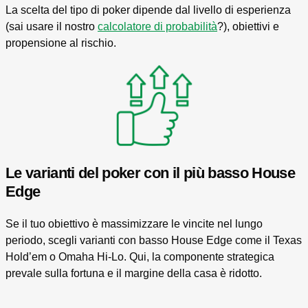
La scelta del tipo di poker dipende dal livello di esperienza
(sai usare il nostro
calcolatore di probabilità
?), obiettivi e
propensione al rischio.
Le varianti del poker con il più basso House
Edge
Se il tuo obiettivo è massimizzare le vincite nel lungo
periodo, scegli varianti con basso House Edge come il Texas
Hold’em o Omaha Hi-Lo. Qui, la componente strategica
prevale sulla fortuna e il margine della casa è ridotto.