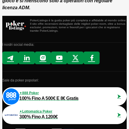
gioco e si riferiscono solo a operatori con regolare
licenza ADM.
PokerListings è la guida poker più completa e affidabile al mondo online.
Il sito offre recensioni dettagliate delle migliori poker room, oltre a bonus
esclusivi, promozioni, tornei e freeroll per i giocatori che si registrano
tramite PokerListings.
I nostri social media:
Sale da poker popolari:
888 Poker
100% Fino A 500€ E 8€ Gratis
Lottomatica Poker
300% Fino A 1200€