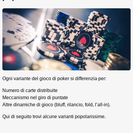
Ogni variante del gioco di poker si differenzia per:
Numero di carte distribuite
Meccanismo nel giro di puntate
Altre dinamiche di gioco (bluff, rilancio, fold, l’all-in).
Qui di seguito trovi alcune varianti popolarissime.