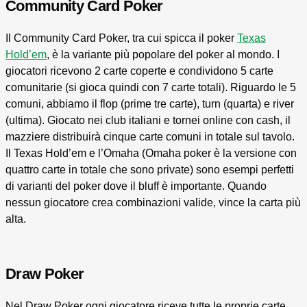
Community Card Poker
Il Community Card Poker, tra cui spicca il poker
Texas
Hold’em
, è la variante più popolare del poker al mondo. I
giocatori ricevono 2 carte coperte e condividono 5 carte
comunitarie (si gioca quindi con 7 carte totali). Riguardo le 5
comuni, abbiamo il flop (prime tre carte), turn (quarta) e river
(ultima). Giocato nei club italiani e tornei online con cash, il
mazziere distribuirà cinque carte comuni in totale sul tavolo.
Il Texas Hold’em e l’Omaha (Omaha poker è la versione con
quattro carte in totale che sono private) sono esempi perfetti
di varianti del poker dove il bluff è importante. Quando
nessun giocatore crea combinazioni valide, vince la carta più
alta.
Draw Poker
Nel Draw Poker ogni giocatore riceve tutte le proprie carte