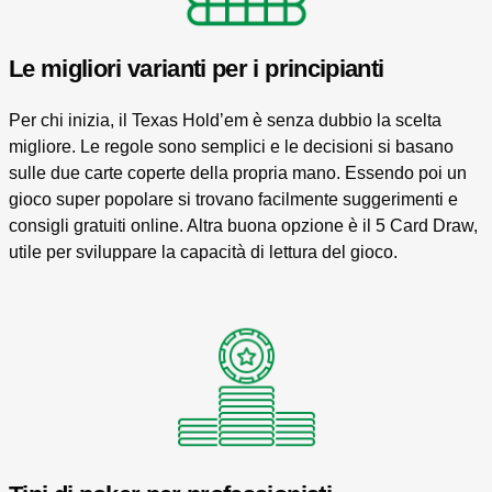
Le migliori varianti per i principianti
Per chi inizia, il Texas Hold’em è senza dubbio la scelta
migliore. Le regole sono semplici e le decisioni si basano
sulle due carte coperte della propria mano. Essendo poi un
gioco super popolare si trovano facilmente suggerimenti e
consigli gratuiti online. Altra buona opzione è il 5 Card Draw,
utile per sviluppare la capacità di lettura del gioco.