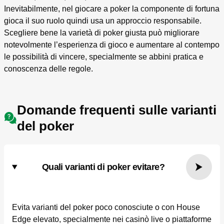
Inevitabilmente, nel giocare a poker la componente di fortuna
gioca il suo ruolo quindi usa un approccio responsabile.
Scegliere bene la varietà di poker giusta può migliorare
notevolmente l’esperienza di gioco e aumentare al contempo
le possibilità di vincere, specialmente se abbini pratica e
conoscenza delle regole.
Domande frequenti sulle varianti
del poker
Quali varianti di poker evitare?
Evita varianti del poker poco conosciute o con House
Edge elevato, specialmente nei casinò live o piattaforme