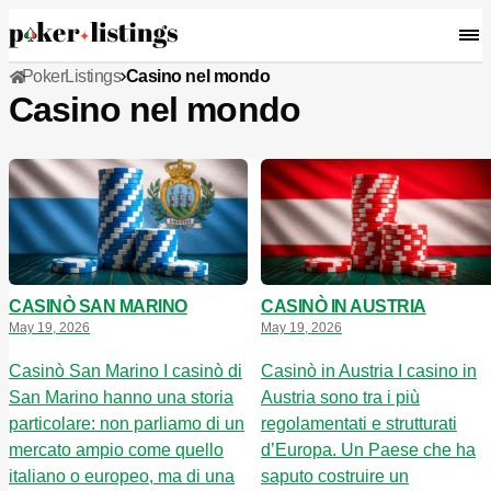
PokerListings
Casino nel mondo
Casino nel mondo
CASINÒ SAN MARINO
CASINÒ IN AUSTRIA
May 19, 2026
May 19, 2026
Casinò San Marino I casinò di
Casinò in Austria I casino in
San Marino hanno una storia
Austria sono tra i più
particolare: non parliamo di un
regolamentati e strutturati
mercato ampio come quello
d’Europa. Un Paese che ha
italiano o europeo, ma di una
saputo costruire un