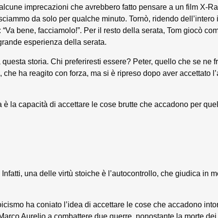
ciò alcune imprecazioni che avrebbero fatto pensare a un film X-
ciammo da solo per qualche minuto. Tornò, ridendo dell’intero i
 “Va bene, facciamolo!”. Per il resto della serata, Tom giocò co
grande esperienza della serata.
uesta storia. Chi preferiresti essere? Peter, quello che se ne f
, che ha reagito con forza, ma si è ripreso dopo aver accettato 
ienza è la capacità di accettare le cose brutte che accadono per que
nfatti, una delle virtù stoiche è l’autocontrollo, che giudica in 
oicismo ha coniato l’idea di accettare le cose che accadono intor
Marco Aurelio a combattere due guerre, nonostante la morte dei s