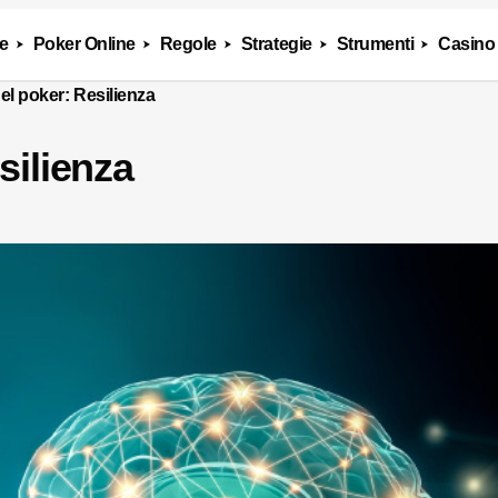
ie
Poker Online
Regole
Strategie
Strumenti
Casino
el poker: Resilienza
silienza