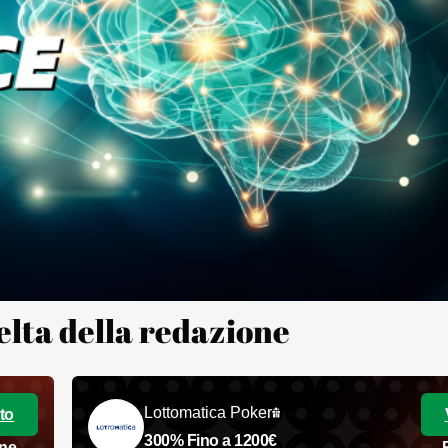
celta della redazione
Lottomatica Poker
ito
300% Fino a 1200€
ne