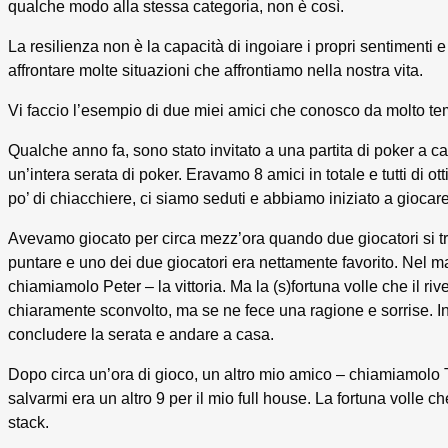
qualche modo alla stessa categoria, non è così.
La resilienza non è la capacità di ingoiare i propri sentimen
affrontare molte situazioni che affrontiamo nella nostra vita.
Vi faccio l’esempio di due miei amici che conosco da molto t
Qualche anno fa, sono stato invitato a una partita di poker a 
un’intera serata di poker. Eravamo 8 amici in totale e tutti di 
po’ di chiacchiere, ci siamo seduti e abbiamo iniziato a giocare
Avevamo giocato per circa mezz’ora quando due giocatori si tr
puntare e uno dei due giocatori era nettamente favorito. Nel 
chiamiamolo Peter – la vittoria. Ma la (s)fortuna volle che il ri
chiaramente sconvolto, ma se ne fece una ragione e sorrise. Ini
concludere la serata e andare a casa.
Dopo circa un’ora di gioco, un altro mio amico – chiamiamolo To
salvarmi era un altro 9 per il mio full house. La fortuna volle che
stack.