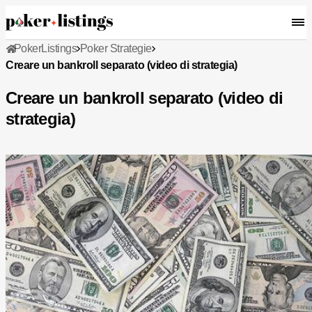
PokerListings
Poker Strategie
Creare un bankroll separato (video di strategia)
Creare un bankroll separato (video di
strategia)