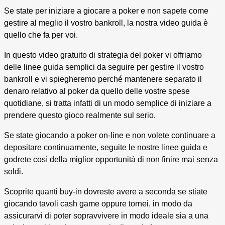
Se state per iniziare a giocare a poker e non sapete come
gestire al meglio il vostro bankroll, la nostra video guida è
quello che fa per voi.
In questo video gratuito di strategia del poker vi offriamo
delle linee guida semplici da seguire per gestire il vostro
bankroll e vi spiegheremo perché mantenere separato il
denaro relativo al poker da quello delle vostre spese
quotidiane, si tratta infatti di un modo semplice di iniziare a
prendere questo gioco realmente sul serio.
Se state giocando a poker on-line e non volete continuare a
depositare continuamente, seguite le nostre linee guida e
godrete così della miglior opportunità di non finire mai senza
soldi.
Scoprite quanti buy-in dovreste avere a seconda se stiate
giocando tavoli cash game oppure tornei, in modo da
assicurarvi di poter sopravvivere in modo ideale sia a una