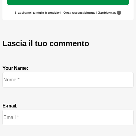
Si applicano i termini e le condizioni | Gioca responsabilmente |
GambleAware
Lascia il tuo commento
Your Name:
E-mail: