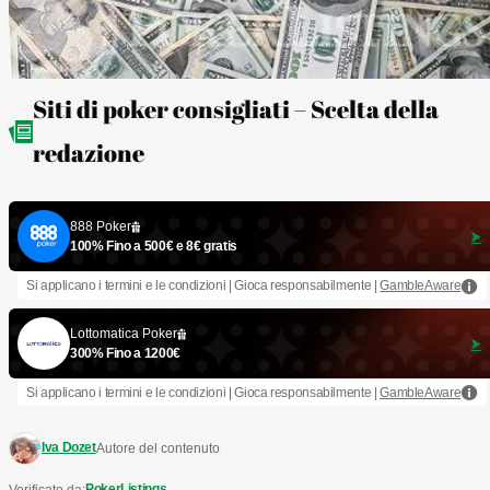
Siti di poker consigliati – Scelta della
redazione
888 Poker
100% Fino a 500€ e 8€ gratis
Si applicano i termini e le condizioni | Gioca responsabilmente |
GambleAware
Lottomatica Poker
300% Fino a 1200€
Si applicano i termini e le condizioni | Gioca responsabilmente |
GambleAware
Iva Dozet
Autore del contenuto
PokerListings