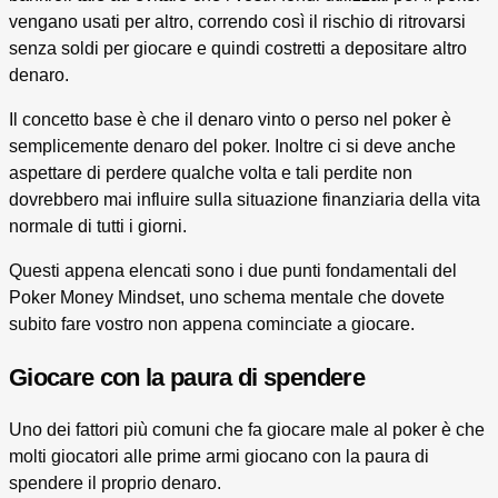
vengano usati per altro, correndo così il rischio di ritrovarsi
senza soldi per giocare e quindi costretti a depositare altro
denaro.
Il concetto base è che il denaro vinto o perso nel poker è
semplicemente denaro del poker. Inoltre ci si deve anche
aspettare di perdere qualche volta e tali perdite non
dovrebbero mai influire sulla situazione finanziaria della vita
normale di tutti i giorni.
Questi appena elencati sono i due punti fondamentali del
Poker Money Mindset, uno schema mentale che dovete
subito fare vostro non appena cominciate a giocare.
Giocare con la paura di spendere
Uno dei fattori più comuni che fa giocare male al poker è che
molti giocatori alle prime armi giocano con la paura di
spendere il proprio denaro.