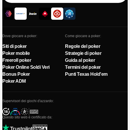
Dove giocare a poker:
Come giocare a poker:
Siti di poker
Regole del poker
Poker mobile
Strategie di poker
Freeroll poker
Guida al poker
Poker Online Soldi Veri
Termini del poker
Bonus Poker
Punti Texas Hold'em
Poker ADM
Supervisori dei giochi d'azzardo:
Questo sito web è certificato da: