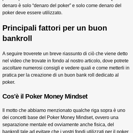
denaro è solo “denaro del poker” e solo come denaro del
poker deve essere utilizzato.
Principali fattori per un buon
bankroll
A seguire troverete un breve riassunto di ciò che viene detto
nel video che trovate in fondo al nostro articolo, dove potrete
ascoltare numerosi consigli e vedere quali e come metterli in
pratica per la creazione di un buon bank roll dedicato al
poker.
Cos’è il Poker Money Mindset
Il motto che abbiamo menzionato qualche riga sopra è uno
dei concetti base del Poker Money Mindset, ovvero una
separazione mentale ed ovviamente anche fisica, del
bankroll tale ad evitare che i vostri fondi utilizzati per il poker