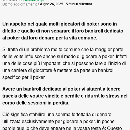
Verificato da:
Giugno 26, 2025 · 5 minuti di lettura
Ultimo aggiornamento:
Un aspetto nel quale molti giocatori di poker sono in
difetto è quello di non separare il loro bankroll dedicato
al poker dal loro denaro per la vita comune.
Si tratta di un problema molto comune che la maggior parte
delle volte influisce anche sul modo di giocare a poker. Infatti
una delle cose più importanti che si possono fare all’inizio di
una carriera di giocatore è mettere da parte un bankroll
specifico per il poker.
Avere un bankroll dedicato al poker vi aiuterà a tenere
traccia delle vostre vincite e perdite e ridurrà lo stress nel
corso delle sessioni in perdita.
Ciò significa stabilire una somma forfettaria di denaro
utilizzata esclusivamente per giocare a poker. In poche
parole quello che deve entrare nella vostra testa è: Questo