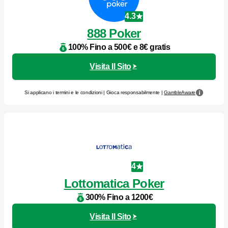
4.3
888 Poker
100% Fino a 500€ e 8€ gratis
Visita Il Sito
Si applicano i termini e le condizioni | Gioca responsabilmente |
GambleAware
4
Lottomatica Poker
300% Fino a 1200€
Visita Il Sito