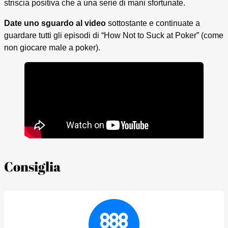
striscia positiva che a una serie di mani sfortunate.
Date uno sguardo al video
sottostante e continuate a
guardare tutti gli episodi di “How Not to Suck at Poker” (come
non giocare male a poker).
Consiglia