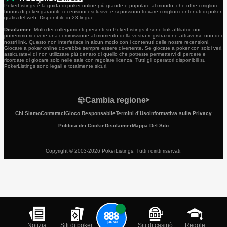
PokerListings è la guida di poker online più grande e popolare al mondo, che offre i migliori
bonus di poker garantiti, recensioni esclusive e si possono trovare i migliori contenuti di poker
gratis del web. Disponibile in 23 lingue.
Disclaimer:
Molti dei collegamenti presenti su PokerListings.it sono link affiliati e noi
potremmo ricevere una commissione al momento della vostra registrazione attraverso uno dei
nostri link. Questo non interferisce in alcun modo con i contenuti delle nostre recensioni.
Giocare a poker online dovrebbe sempre essere divertente. Se giocate a poker con soldi veri,
assicuratevi di non utilizzare più denaro di quello che potreste permettervi di perdere e
ricordate di giocare solo nelle sale con regolare licenza. Tutti gli operatori disponibili su
PokerListings sono legali e totalmente sicuri.
Cambia regione
Chi Siamo
Contattaci
Gioco Responsabile
Termini d’Uso
Informativa sulla Privacy
Politica dei Cookie
Disclaimer
Mappa Del Sito
Copyright © 2003-2026 PokerListings. Tutti i diritti riservati.
Notizia
Siti di poker
Siti di casinò
Regole