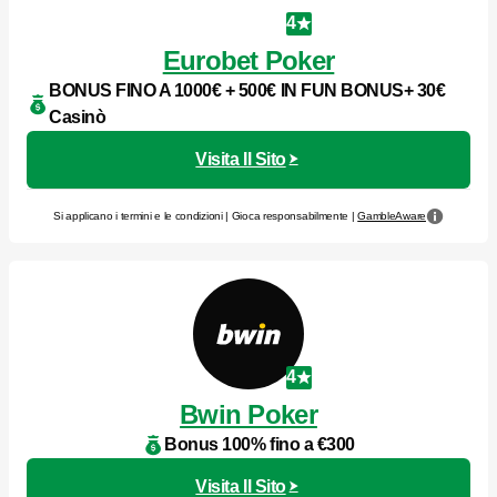
4
Eurobet Poker
BONUS FINO A 1000€ + 500€ IN FUN BONUS+ 30€
Casinò
Visita Il Sito
Si applicano i termini e le condizioni | Gioca responsabilmente |
GambleAware
4
Bwin Poker
Bonus 100% fino a €300
Visita Il Sito