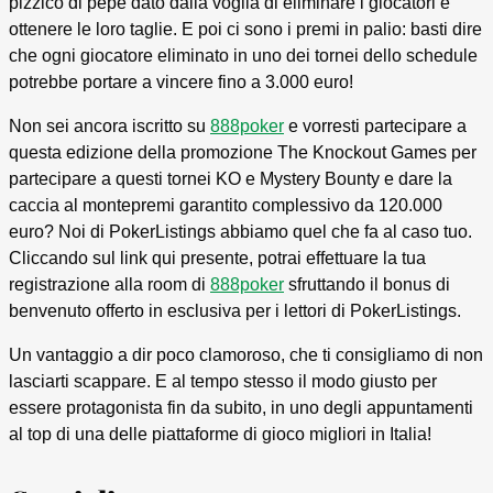
pizzico di pepe dato dalla voglia di eliminare i giocatori e
ottenere le loro taglie. E poi ci sono i premi in palio: basti dire
che ogni giocatore eliminato in uno dei tornei dello schedule
potrebbe portare a vincere fino a 3.000 euro!
Non sei ancora iscritto su
888poker
e vorresti partecipare a
questa edizione della promozione The Knockout Games per
partecipare a questi tornei KO e Mystery Bounty e dare la
caccia al montepremi garantito complessivo da 120.000
euro? Noi di PokerListings abbiamo quel che fa al caso tuo.
Cliccando sul link qui presente, potrai effettuare la tua
registrazione alla room di
888poker
sfruttando il bonus di
benvenuto offerto in esclusiva per i lettori di PokerListings.
Un vantaggio a dir poco clamoroso, che ti consigliamo di non
lasciarti scappare. E al tempo stesso il modo giusto per
essere protagonista fin da subito, in uno degli appuntamenti
al top di una delle piattaforme di gioco migliori in Italia!