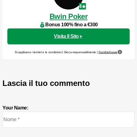
4
Bwin Poker
Bonus 100% fino a €300
Visita Il Sito
Si applicano i termini e le condizioni | Gioca responsabilmente |
GambleAware
Lascia il tuo commento
Your Name: