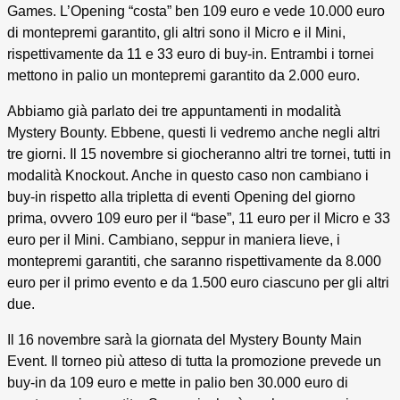
Games. L’Opening “costa” ben 109 euro e vede 10.000 euro
di montepremi garantito, gli altri sono il Micro e il Mini,
rispettivamente da 11 e 33 euro di buy-in. Entrambi i tornei
mettono in palio un montepremi garantito da 2.000 euro.
Abbiamo già parlato dei tre appuntamenti in modalità
Mystery Bounty. Ebbene, questi li vedremo anche negli altri
tre giorni. Il 15 novembre si giocheranno altri tre tornei, tutti in
modalità Knockout. Anche in questo caso non cambiano i
buy-in rispetto alla tripletta di eventi Opening del giorno
prima, ovvero 109 euro per il “base”, 11 euro per il Micro e 33
euro per il Mini. Cambiano, seppur in maniera lieve, i
montepremi garantiti, che saranno rispettivamente da 8.000
euro per il primo evento e da 1.500 euro ciascuno per gli altri
due.
Il 16 novembre sarà la giornata del Mystery Bounty Main
Event. Il torneo più atteso di tutta la promozione prevede un
buy-in da 109 euro e mette in palio ben 30.000 euro di