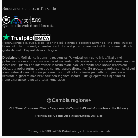
Supervisori dei giochi d'azzardo:
Questo sito web è certificato da:
PokerListings è la guida di poker online più grande e popolare al mondo, che offre i migliori
bonus di poker garantiti, recensioni esclusive e si possono trovare i migliori contenuti di poker
gratis del web. Disponibile in 23 lingue.
Disclaimer:
Molti dei collegamenti presenti su PokerListings.it sono link affiliati e noi
potremmo ricevere una commissione al momento della vostra registrazione attraverso uno dei
nostri link. Questo non interferisce in alcun modo con i contenuti delle nostre recensioni.
Giocare a poker online dovrebbe sempre essere divertente. Se giocate a poker con soldi veri,
assicuratevi di non utilizzare più denaro di quello che potreste permettervi di perdere e
ricordate di giocare solo nelle sale con regolare licenza. Tutti gli operatori disponibili su
PokerListings sono legali e totalmente sicuri.
Cambia regione
Chi Siamo
Contattaci
Gioco Responsabile
Termini d’Uso
Informativa sulla Privacy
Politica dei Cookie
Disclaimer
Mappa Del Sito
Copyright © 2003-2026 PokerListings. Tutti i diritti riservati.