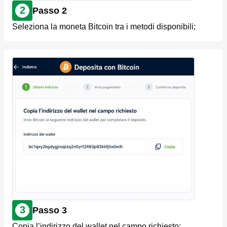
2
Passo 2
Seleziona la moneta Bitcoin tra i metodi disponibili;
3
Passo 3
Copia l’indirizzo del wallet nel campo richiesto;