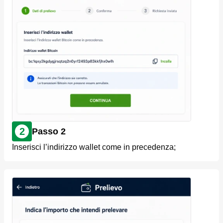
2
Passo 2
Inserisci l’indirizzo wallet come in precedenza;