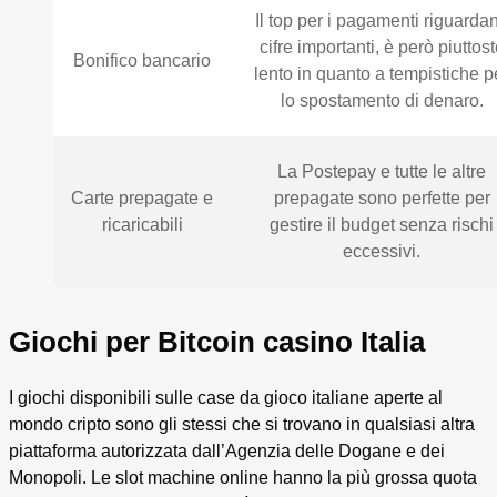
Il top per i pagamenti riguardan
cifre importanti, è però piuttost
Bonifico bancario
lento in quanto a tempistiche p
lo spostamento di denaro.
La Postepay e tutte le altre
Carte prepagate e
prepagate sono perfette per
ricaricabili
gestire il budget senza rischi
eccessivi.
Giochi per Bitcoin casino Italia
I giochi disponibili sulle case da gioco italiane aperte al
mondo cripto sono gli stessi che si trovano in qualsiasi altra
piattaforma autorizzata dall’Agenzia delle Dogane e dei
Monopoli. Le slot machine online hanno la più grossa quota