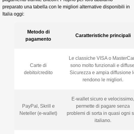
preparato una tabella con le migliori alternative disponibili in
Italia oggi:
Metodo di
Caratteristiche principali
pagamento
Le classiche VISA o MasterCa
Carte di
sono molto funzionali e diffuse
debito/credito
Sicurezza e ampia diffusione l
rendono le migliori.
E-wallet sicuro e velocissimo
PayPal, Skrill e
permette di pagare senza
Neteller (e-wallet)
problemi di sorta in quasi ogni s
italiano.