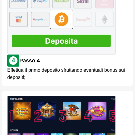
4
Passo 4
Effettua il primo deposito sfruttando eventuali bonus sui
depositi;