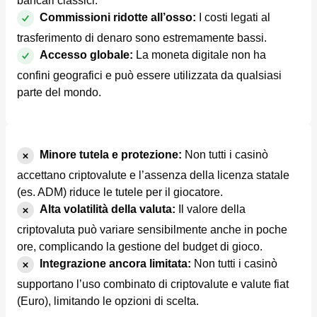
bancari classici.
Commissioni ridotte all’osso:
I costi legati al
trasferimento di denaro sono estremamente bassi.
Accesso globale:
La moneta digitale non ha
confini geografici e può essere utilizzata da qualsiasi
parte del mondo.
Minore tutela e protezione:
Non tutti i casinò
accettano criptovalute e l’assenza della licenza statale
(es. ADM) riduce le tutele per il giocatore.
Alta volatilità della valuta:
Il valore della
criptovaluta può variare sensibilmente anche in poche
ore, complicando la gestione del budget di gioco.
Integrazione ancora limitata:
Non tutti i casinò
supportano l’uso combinato di criptovalute e valute fiat
(Euro), limitando le opzioni di scelta.