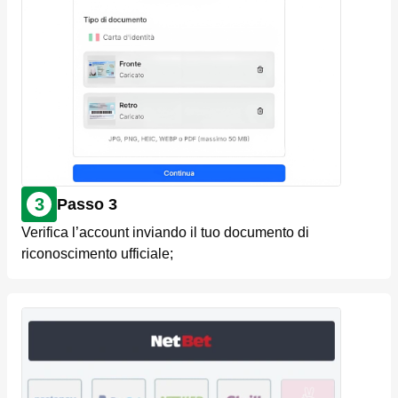
3
Passo 3
Verifica l’account inviando il tuo documento di
riconoscimento ufficiale;