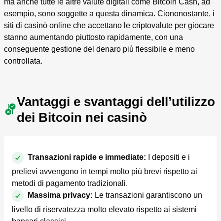
ma anche tutte le altre valute digitali come Bitcoin Cash, ad
esempio, sono soggette a questa dinamica. Ciononostante, i
siti di casinò online che accettano le criptovalute per giocare
stanno aumentando piuttosto rapidamente, con una
conseguente gestione del denaro più flessibile e meno
controllata.
Vantaggi e svantaggi dell’utilizzo
dei Bitcoin nei casinò
Transazioni rapide e immediate:
I depositi e i
prelievi avvengono in tempi molto più brevi rispetto ai
metodi di pagamento tradizionali.
Massima privacy:
Le transazioni garantiscono un
livello di riservatezza molto elevato rispetto ai sistemi