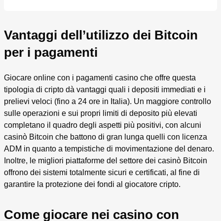
Vantaggi dell’utilizzo dei Bitcoin
per i pagamenti
Giocare online con i pagamenti casino che offre questa
tipologia di cripto dà vantaggi quali i depositi immediati e i
prelievi veloci (fino a 24 ore in Italia). Un maggiore controllo
sulle operazioni e sui propri limiti di deposito più elevati
completano il quadro degli aspetti più positivi, con alcuni
casinò Bitcoin che battono di gran lunga quelli con licenza
ADM in quanto a tempistiche di movimentazione del denaro.
Inoltre, le migliori piattaforme del settore dei casinò Bitcoin
offrono dei sistemi totalmente sicuri e certificati, al fine di
garantire la protezione dei fondi al giocatore cripto.
Come giocare nei casino con