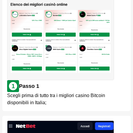
1
Passo 1
Scegli prima di tutto tra i migliori casino Bitcoin
disponibili in Italia;