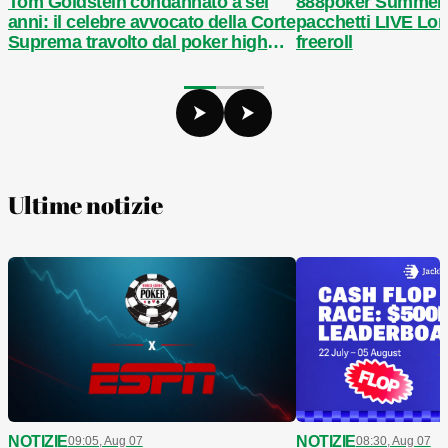
Tom Goldstein condannato a sei
888poker Summer F
anni: il celebre avvocato della Corte
pacchetti LIVE Lon
Suprema travolto dal poker high
freeroll
stakes
Ultime notizie
NOTIZIE
NOTIZIE
08:30, Aug 07
09:05, Aug 07