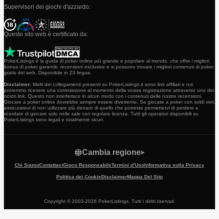
Supervisori dei giochi d'azzardo:
Questo sito web è certificato da:
PokerListings è la guida di poker online più grande e popolare al mondo, che offre i migliori
bonus di poker garantiti, recensioni esclusive e si possono trovare i migliori contenuti di poker
gratis del web. Disponibile in 23 lingue.
Disclaimer:
Molti dei collegamenti presenti su PokerListings.it sono link affiliati e noi
potremmo ricevere una commissione al momento della vostra registrazione attraverso uno dei
nostri link. Questo non interferisce in alcun modo con i contenuti delle nostre recensioni.
Giocare a poker online dovrebbe sempre essere divertente. Se giocate a poker con soldi veri,
assicuratevi di non utilizzare più denaro di quello che potreste permettervi di perdere e
ricordate di giocare solo nelle sale con regolare licenza. Tutti gli operatori disponibili su
PokerListings sono legali e totalmente sicuri.
Cambia regione
Chi Siamo
Contattaci
Gioco Responsabile
Termini d’Uso
Informativa sulla Privacy
Politica dei Cookie
Disclaimer
Mappa Del Sito
Copyright © 2003-2026 PokerListings. Tutti i diritti riservati.