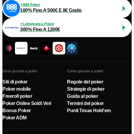
888 Poker
100% Fino A 500€ E 8€ Gratis
Lottomatica Poker
300% Fino A 1200€
Dove giocare a poker:
Come giocare a poker:
Siti di poker
Regole del poker
Poker mobile
Strategie di poker
Freeroll poker
Guida al poker
Poker Online Soldi Veri
Termini del poker
Bonus Poker
Punti Texas Hold'em
Poker ADM