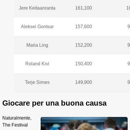
Jere Keitaanranta
161,100
1
Aleksei Gontsar
157,600
9
Maria Ling
152,200
9
Roland Kivi
150,400
9
Terje Sirnes
149,900
9
Giocare per una buona causa
Naturalmente,
The Festival