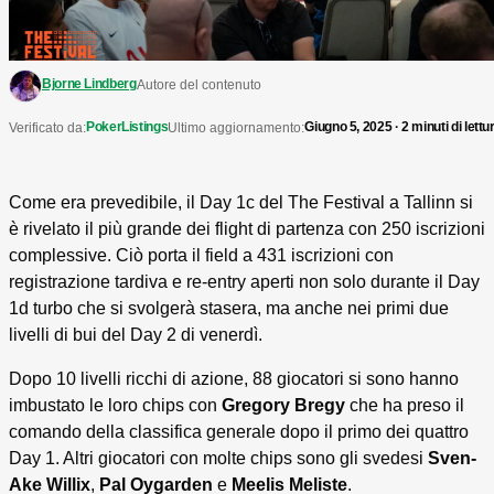
Bjorne Lindberg
Autore del contenuto
PokerListings
Giugno 5, 2025 · 2 minuti di lettu
Verificato da:
Ultimo aggiornamento:
Come era prevedibile, il Day 1c del The Festival a Tallinn si
è rivelato il più grande dei flight di partenza con 250 iscrizioni
complessive. Ciò porta il field a 431 iscrizioni con
registrazione tardiva e re-entry aperti non solo durante il Day
1d turbo che si svolgerà stasera, ma anche nei primi due
livelli di bui del Day 2 di venerdì.
Dopo 10 livelli ricchi di azione, 88 giocatori si sono hanno
imbustato le loro chips con
Gregory Bregy
che ha preso il
comando della classifica generale dopo il primo dei quattro
Day 1. Altri giocatori con molte chips sono gli svedesi
Sven-
Ake Willix
,
Pal Oygarden
e
Meelis Meliste
.