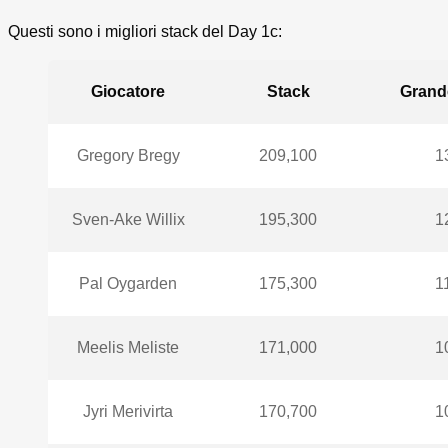
Questi sono i migliori stack del Day 1c:
Giocatore
Stack
Grand
Gregory Bregy
209,100
1
Sven-Ake Willix
195,300
1
Pal Oygarden
175,300
1
Meelis Meliste
171,000
1
Jyri Merivirta
170,700
1