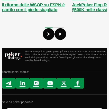
JackPoker Flop Rac
Il ritorno delle WSOP su ESPN è
$500K nelle classif
partito con il piede sbagliato
PokerListings è la guida poker più completa e affidabile al mondo online.
Il sito offre recensioni dettagliate delle migliori poker room, oltre a bonus
esclusivi, promozioni, tornei e freeroll per i giocatori che si registrano
tramite PokerListings.
I nostri social media:
Sale da poker popolari: