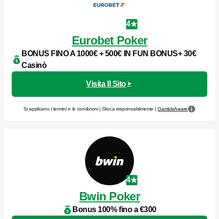
4
Eurobet Poker
BONUS FINO A 1000€ + 500€ IN FUN BONUS+ 30€
Casinò
Visita Il Sito
Si applicano i termini e le condizioni | Gioca responsabilmente |
GambleAware
4
Bwin Poker
Bonus 100% fino a €300