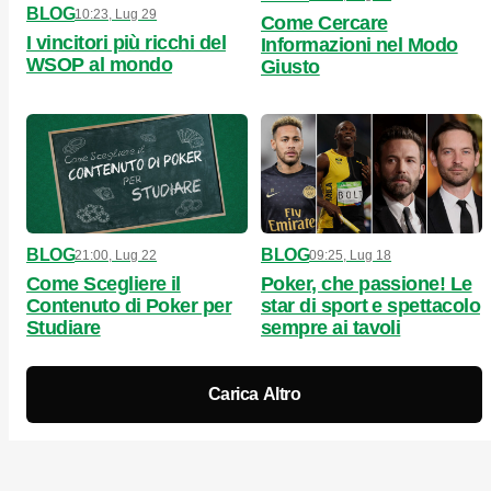
BLOG
10:23, Lug 29
Come Cercare
I vincitori più ricchi del
Informazioni nel Modo
WSOP al mondo
Giusto
BLOG
BLOG
21:00, Lug 22
09:25, Lug 18
Come Scegliere il
Poker, che passione! Le
Contenuto di Poker per
star di sport e spettacolo
Studiare
sempre ai tavoli
Carica Altro