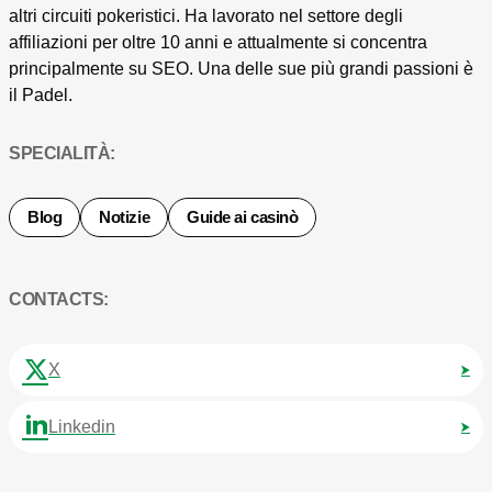
altri circuiti pokeristici. Ha lavorato nel settore degli
affiliazioni per oltre 10 anni e attualmente si concentra
principalmente su SEO. Una delle sue più grandi passioni è
il Padel.
SPECIALITÀ:
Blog
Notizie
Guide ai casinò
CONTACTS:
X
Linkedin