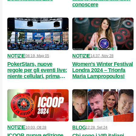
conoscere
NOTIZIE
NOTIZIE
08:19, Mag 05
14:37, Nov 28
PokerStars, nuove
Women’s Winter Festival
regole per gli eventi live:
Londra 2024 – Trionfa
niente cellulari, prima
Maria Lampropoulos!
assoluta per lo slide
dealing
NOTIZIE
BLOG
10:03, Ott 28
12:28, Set 24
ICOOP, nuova edizione
Chi sono i VIP italiani