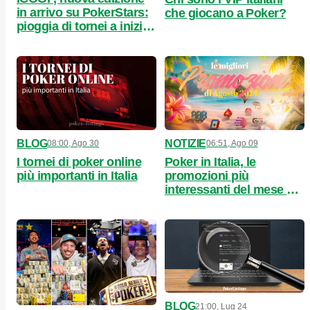
in arrivo su PokerStars:
che giocano a Poker?
pioggia di tornei a inizio
novembre!
BLOG
NOTIZIE
08:00, Ago 30
06:51, Ago 09
I tornei di poker online
Poker in Italia, le
più importanti in Italia
promozioni più
interessanti del mese di
agosto
BLOG
21:00, Lug 24