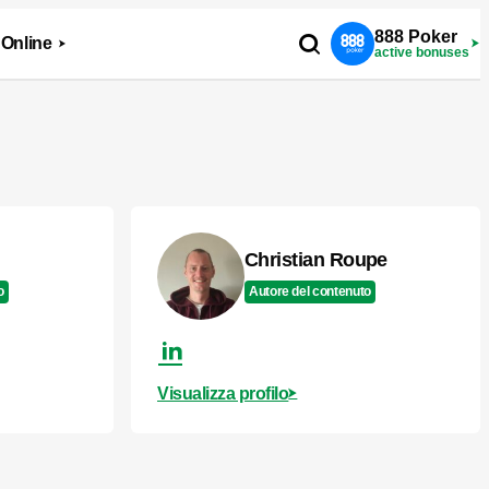
888 Poker
 Online
active bonuses
Christian Roupe
o
Autore del contenuto
Visualizza profilo