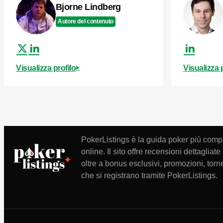
Bjorne Lindberg
Autore del contenuto
Visualizza profilo
Visualizza 
PokerListings è la guida poker più compl
online. Il sito offre recensioni dettagliat
oltre a bonus esclusivi, promozioni, tornei
che si registrano tramite PokerListings.