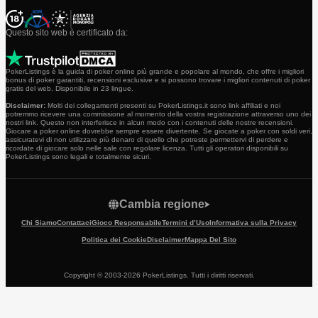
Questo sito web è certificato da:
PokerListings è la guida di poker online più grande e popolare al mondo, che offre i migliori
bonus di poker garantiti, recensioni esclusive e si possono trovare i migliori contenuti di poker
gratis del web. Disponibile in 23 lingue.
Disclaimer:
Molti dei collegamenti presenti su PokerListings.it sono link affiliati e noi
potremmo ricevere una commissione al momento della vostra registrazione attraverso uno dei
nostri link. Questo non interferisce in alcun modo con i contenuti delle nostre recensioni.
Giocare a poker online dovrebbe sempre essere divertente. Se giocate a poker con soldi veri,
assicuratevi di non utilizzare più denaro di quello che potreste permettervi di perdere e
ricordate di giocare solo nelle sale con regolare licenza. Tutti gli operatori disponibili su
PokerListings sono legali e totalmente sicuri.
Cambia regione
Chi Siamo
Contattaci
Gioco Responsabile
Termini d’Uso
Informativa sulla Privacy
Politica dei Cookie
Disclaimer
Mappa Del Sito
Copyright © 2003-2026 PokerListings. Tutti i diritti riservati.