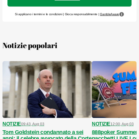
Si applicano i termini e le condizioni | Gioca responsabilmente |
GambleAware
Notizie popolari
NOTIZIE
NOTIZIE
09:43, Aug 03
12:00, Aug 03
Tom Goldstein condannato a sei
888poker Summer F
anni: il celebre avvocato della Corte
pacchetti LIVE Lon