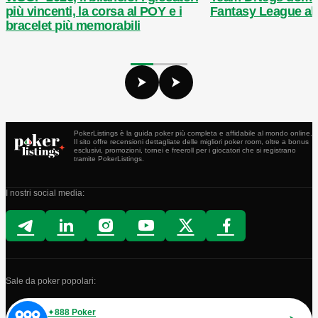
più vincenti, la corsa al POY e i
Fantasy League a
bracelet più memorabili
PokerListings è la guida poker più completa e affidabile al mondo online.
Il sito offre recensioni dettagliate delle migliori poker room, oltre a bonus
esclusivi, promozioni, tornei e freeroll per i giocatori che si registrano
tramite PokerListings.
I nostri social media:
Sale da poker popolari:
888 Poker