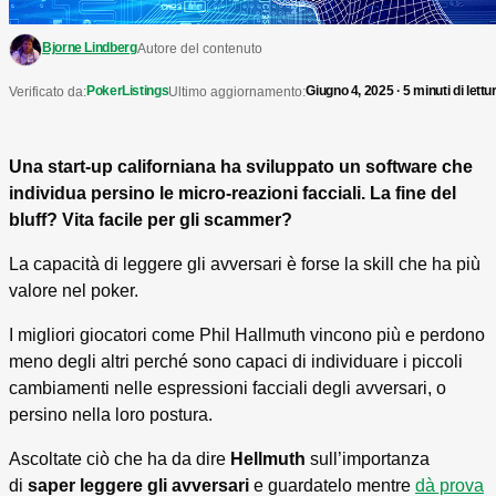
Bjorne Lindberg
Autore del contenuto
PokerListings
Giugno 4, 2025 · 5 minuti di lettu
Verificato da:
Ultimo aggiornamento:
Una start-up californiana ha sviluppato un software che
individua persino le micro-reazioni facciali. La fine del
bluff? Vita facile per gli scammer?
La capacità di leggere gli avversari è forse la skill che ha più
valore nel poker.
I migliori giocatori come Phil Hallmuth vincono più e perdono
meno degli altri perché sono capaci di individuare i piccoli
cambiamenti nelle espressioni facciali degli avversari, o
persino nella loro postura.
Ascoltate ciò che ha da dire
Hellmuth
sull’importanza
di
saper leggere gli avversari
e guardatelo mentre
dà prova