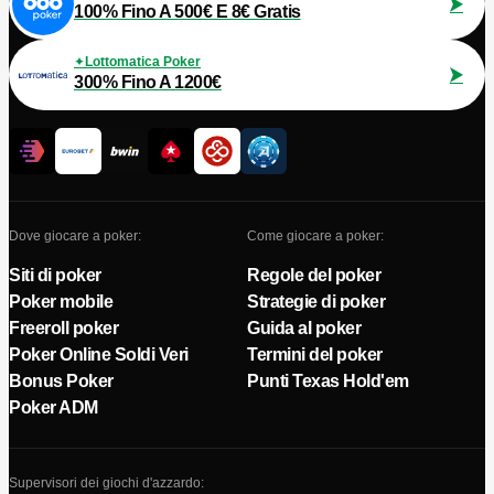
100% Fino A 500€ E 8€ Gratis
Lottomatica Poker
300% Fino A 1200€
Dove giocare a poker:
Come giocare a poker:
Siti di poker
Regole del poker
Poker mobile
Strategie di poker
Freeroll poker
Guida al poker
Poker Online Soldi Veri
Termini del poker
Bonus Poker
Punti Texas Hold'em
Poker ADM
Supervisori dei giochi d'azzardo: