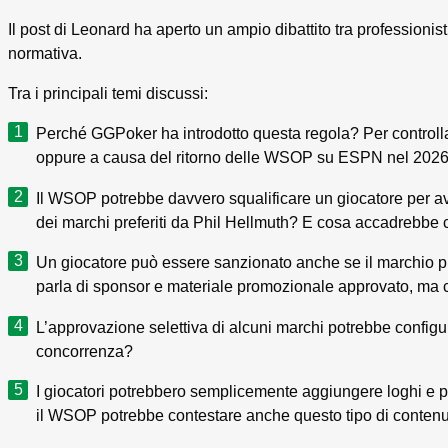
Il post di Leonard ha aperto un ampio dibattito tra professionis
normativa.
Tra i principali temi discussi:
Perché GGPoker ha introdotto questa regola? Per contr
oppure a causa del ritorno delle WSOP su ESPN nel 2026 e d
Il WSOP potrebbe davvero squalificare un giocatore per av
dei marchi preferiti da Phil Hellmuth? E cosa accadrebbe 
Un giocatore può essere sanzionato anche se il marchio p
parla di sponsor e materiale promozionale approvato, ma
L’approvazione selettiva di alcuni marchi potrebbe configur
concorrenza?
I giocatori potrebbero semplicemente aggiungere loghi e pat
il WSOP potrebbe contestare anche questo tipo di conten