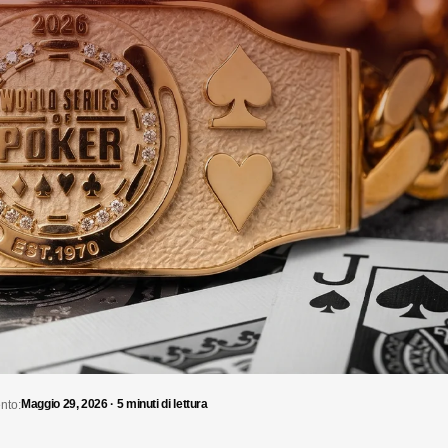
Maggio 29, 2026 · 5 minuti di lettura
nto: