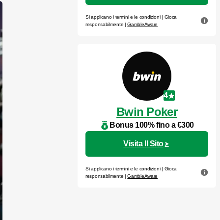
Si applicano i termini e le condizioni | Gioca
responsabilmente |
GambleAware
4
Bwin Poker
Bonus 100% fino a €300
Visita Il Sito
Si applicano i termini e le condizioni | Gioca
responsabilmente |
GambleAware