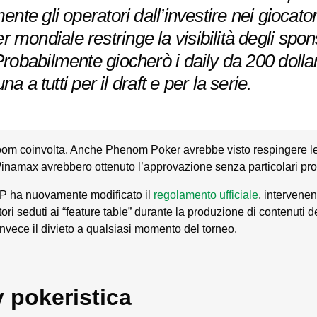
ente gli operatori dall’investire nei giocator
 mondiale restringe la visibilità degli spo
 Probabilmente giocherò i daily da 200 dolla
 tutti per il draft e per la serie.
oom coinvolta. Anche Phenom Poker avrebbe visto respingere le
inamax avrebbero ottenuto l’approvazione senza particolari pro
SOP ha nuovamente modificato il
regolamento ufficiale
, intervene
ri seduti ai “feature table” durante la produzione di contenuti de
invece il divieto a qualsiasi momento del torneo.
 pokeristica