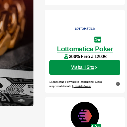
4
Lottomatica Poker
300% Fino a 1200€
Visita Il Sito
Si applicano i termini e le condizioni | Gioca
responsabilmente |
GambleAware