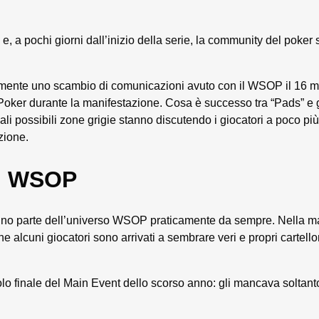
 a pochi giorni dall’inizio della serie, la community del poker si
camente uno scambio di comunicazioni avuto con il WSOP il 16 
oker durante la manifestazione. Cosa è successo tra “Pads” e gl
 possibili zone grigie stanno discutendo i giocatori a poco più
zione.
al WSOP
fanno parte dell’universo WSOP praticamente da sempre. Nella m
he alcuni giocatori sono arrivati a sembrare veri e propri cartellon
olo finale del Main Event dello scorso anno: gli mancava soltan