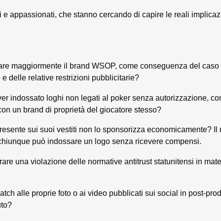
ti e appassionati, che stanno cercando di capire le reali implica
ollare maggiormente il brand WSOP, come conseguenza del cas
elle relative restrizioni pubblicitarie?
er indossato loghi non legati al poker senza autorizzazione, c
con un brand di proprietà del giocatore stesso?
resente sui suoi vestiti non lo sponsorizza economicamente? Il
 chiunque può indossare un logo senza ricevere compensi.
are una violazione delle normative antitrust statunitensi in mate
ch alle proprie foto o ai video pubblicati sui social in post-pr
uto?