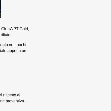
ogo ClubWPT Gold,
ifiuto.
reato non pochi
ciale appena un
 rispetto al
one preventiva