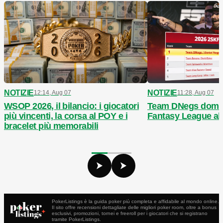
NOTIZIE
NOTIZIE
12:14, Aug 07
11:28, Aug 07
WSOP 2026, il bilancio: i giocatori
Team DNegs domin
più vincenti, la corsa al POY e i
Fantasy League a
bracelet più memorabili
PokerListings è la guida poker più completa e affidabile al mondo online.
Il sito offre recensioni dettagliate delle migliori poker room, oltre a bonus
esclusivi, promozioni, tornei e freeroll per i giocatori che si registrano
tramite PokerListings.