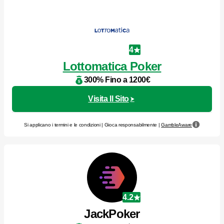
4
Lottomatica Poker
300% Fino a 1200€
Visita Il Sito
Si applicano i termini e le condizioni | Gioca responsabilmente |
GambleAware
4.2
JackPoker