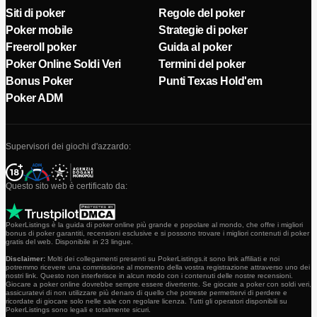
Siti di poker
Regole del poker
Poker mobile
Strategie di poker
Freeroll poker
Guida al poker
Poker Online Soldi Veri
Termini del poker
Bonus Poker
Punti Texas Hold'em
Poker ADM
Supervisori dei giochi d'azzardo:
Questo sito web è certificato da:
PokerListings è la guida di poker online più grande e popolare al mondo, che offre i migliori
bonus di poker garantiti, recensioni esclusive e si possono trovare i migliori contenuti di poker
gratis del web. Disponibile in 23 lingue.
Disclaimer:
Molti dei collegamenti presenti su PokerListings.it sono link affiliati e noi
potremmo ricevere una commissione al momento della vostra registrazione attraverso uno dei
nostri link. Questo non interferisce in alcun modo con i contenuti delle nostre recensioni.
Giocare a poker online dovrebbe sempre essere divertente. Se giocate a poker con soldi veri,
assicuratevi di non utilizzare più denaro di quello che potreste permettervi di perdere e
ricordate di giocare solo nelle sale con regolare licenza. Tutti gli operatori disponibili su
PokerListings sono legali e totalmente sicuri.