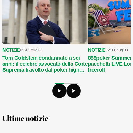
NOTIZIE
NOTIZIE
09:43, Aug 03
12:00, Aug 03
Tom Goldstein condannato a sei
888poker Summer F
anni: il celebre avvocato della Corte
pacchetti LIVE Lon
Suprema travolto dal poker high
freeroll
stakes
Ultime notizie