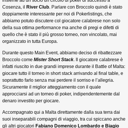
insieme ad un socio un circolo di poker di successo a
Cosenza, il
River Club
. Parlare con Broccolo quindi è stato
doppiamente interessante per noi di Pokerlistings, che
abbiamo potuto discutere col giocatore calabrese non solo
della sua ottima performance ma anche di pregi e difetti di
quello che è stato il più grosso torneo, non vincolato, mai
organizzato in tutta Europa.
Durante questo Main Event, abbiamo deciso di ribattezzare
Broccolo come
Mister Short Stack
. Il giocatore calabrese è
infatti riuscito in due grandi imprese durante il Battle of Malta:
giocare tutto il torneo in short stack arrivando al final table, e
soprattutto farlo senza mai perdere il sorriso e l’allegria.
Sicuramente il miglior atteggiamento con il quale
approcciarsi ad un torneo di poker, indipendentemente dal
denaro investito per giocare.
Accompagnato qui a Malta direttamente dalla sua terra dai
suoi inseparabili compagni di viaggio, tra cui spiccano anche
gli altri giocatori
Fabiano Domenico Lombardo e Biagio