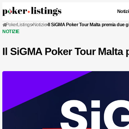
Notiz
PokerListings
Notizie
Il SiGMA Poker Tour Malta premia due gio
NOTIZIE
Il SiGMA Poker Tour Malta p