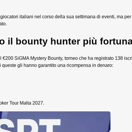
giocatori italiani nel corso della sua settimana di eventi, ma per
ato.
to il bounty hunter più fortun
el €200 SiGMA Mystery Bounty, torneo che ha registrato 138 iscriz
i queste gli hanno garantito una ricompensa in denaro:
 Poker Tour Malta 2027.