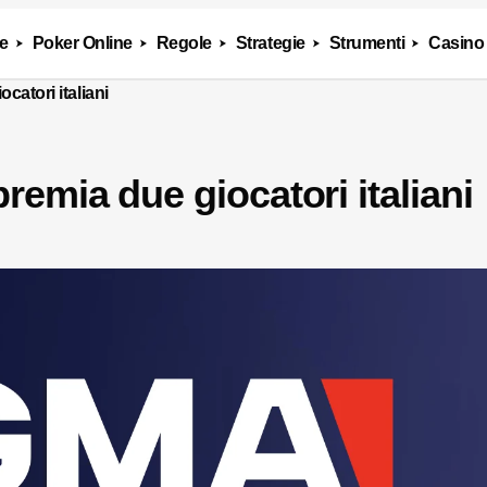
ie
Poker Online
Regole
Strategie
Strumenti
Casino
catori italiani
remia due giocatori italiani