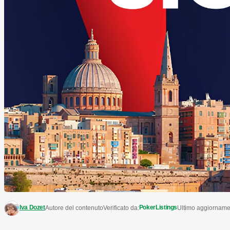
Iva Dozet
PokerListings
Autore del contenuto
Verificato da:
Ultimo aggiorname