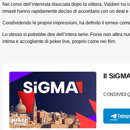
Nel corso dell’intervista rilasciata dopo la vittoria, Valdieri ha
rimasti hanno rapidamente deciso di accordarsi con un deal e di
Condividendo le proprie impressioni, ha definito il torneo com
Lo stesso si potrebbe dire dell’intera serie. Forse non attira 
intima e accogliente di poker live, proprio come nei film.
Il SiGMA
CONDIVIDI 
Teleg