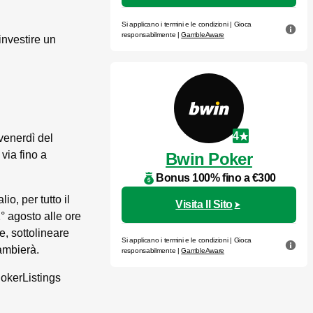
Si applicano i termini e le condizioni | Gioca
responsabilmente |
GambleAware
investire un
4
 venerdì del
via fino a
Bwin Poker
Bonus 100% fino a €300
o, per tutto il
Visita Il Sito
° agosto alle ore
, sottolineare
Si applicano i termini e le condizioni | Gioca
cambierà.
responsabilmente |
GambleAware
PokerListings