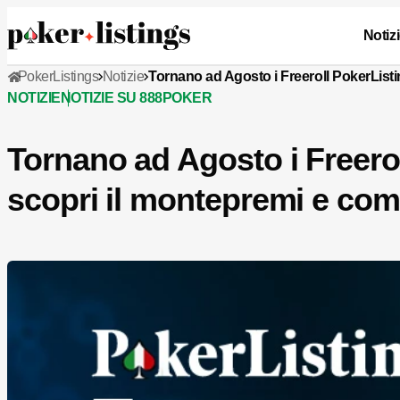
Notiz
PokerListings
Notizie
Tornano ad Agosto i Freeroll PokerListi
NOTIZIE
NOTIZIE SU 888POKER
Tornano ad Agosto i Freero
scopri il montepremi e come