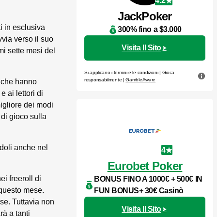
4.2
JackPoker
ti in esclusiva
300% fino a $3.000
via verso il suo
Visita Il Sito
i sette mesi del
Si applicano i termini e le condizioni | Gioca
responsabilmente |
GambleAware
o che hanno
 ai lettori di
igliore dei modi
di gioco sulla
ndoli anche nel
4
Eurobet Poker
i freeroll di
BONUS FINO A 1000€ + 500€ IN
 questo mese.
FUN BONUS+ 30€ Casinò
se. Tuttavia non
Visita Il Sito
à a tanti