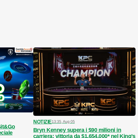
NOTIZIE
13:35, Aug 05
 Sit&Go
Bryn Kenney supera i $90 milioni in
ciale
carriera: vittoria da $1.654.000* nel King’s