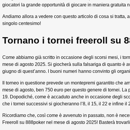
giocatori la grande opportunità di giocare in maniera gratuit
Andiamo allora a vedere con questo articolo di cosa si tratta, 
singolo centesimo!
Tornano i tornei freeroll su
Come abbiamo già scritto in occasione degli scorsi mesi, i torne
mese di agosto 2025. Si giocherà sulla falsariga di quanto è av
giugno di quest’anno. I buoni numeri hanno convinto gli organiz
Il torneo in questione prevede un montepremi garantito che ammo
mese di agosto, ben 750 euro per questo genere di tornei. La 
19. Dopodiché, come è accaduto anche in occasione degli scors
che i tornei successivi si giocheranno l’8, il 15, il 22 e infine 
Ricordiamo che, così come è avvenuto in passato, non è necess
Freeroll su 888poker nel mese di agosto 2025! Basterà trovarli ne