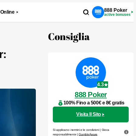
888 Poker
 Online
active bonuses
Consiglia
r:
4.3
888 Poker
100% Fino a 500€ e 8€ gratis
Visita Il Sito
Si applicano i termini e le condizioni | Gioca
responsabilmente |
GambleAware