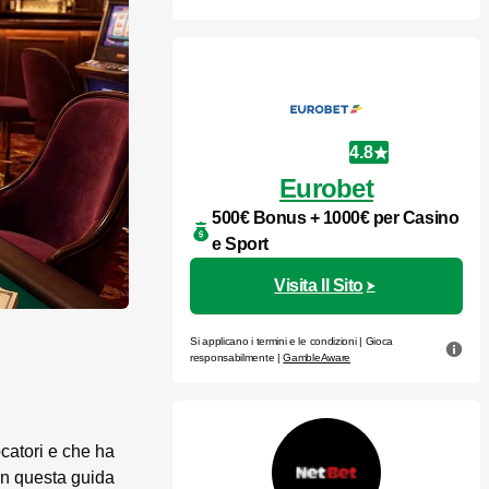
4.8
Eurobet
500€ Bonus + 1000€ per Casino
e Sport
Visita Il Sito
Si applicano i termini e le condizioni | Gioca
responsabilmente |
GambleAware
ocatori e che ha
 In questa guida