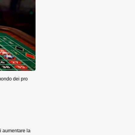
 mondo dei pro
di aumentare la