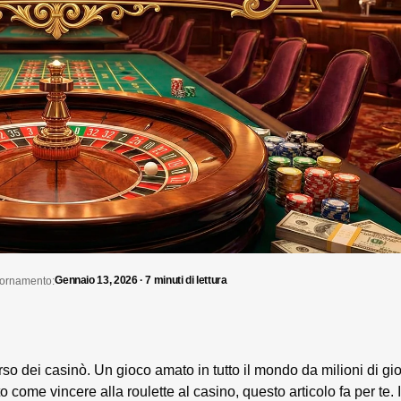
Gennaio 13, 2026 · 7 minuti di lettura
iornamento:
erso dei casinò. Un gioco amato in tutto il mondo da milioni di gi
o come vincere alla roulette al casino, questo articolo fa per te.