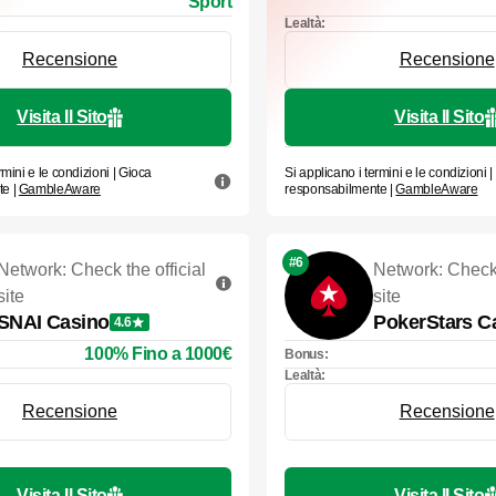
Sport
Lealtà:
Recensione
Recensione
Visita Il Sito
Visita Il Sito
rmini e le condizioni | Gioca
Si applicano i termini e le condizioni 
te |
GambleAware
responsabilmente |
GambleAware
#6
Network: Check the official
Network: Check 
site
site
SNAI Casino
PokerStars C
4.6
100% Fino a 1000€
Bonus:
Lealtà:
Recensione
Recensione
Visita Il Sito
Visita Il Sito