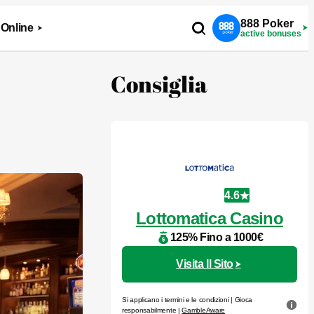
888 Poker
 Online
active bonuses
Consiglia
4.6
Lottomatica Casino
125% Fino a 1000€
Visita Il Sito
Si applicano i termini e le condizioni | Gioca
responsabilmente |
GambleAware