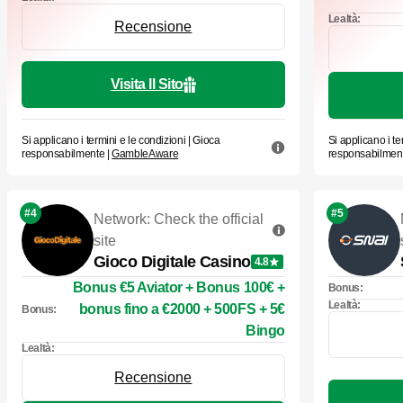
Lealtà:
Recensione
Visita Il Sito
Si applicano i termini e le condizioni | Gioca
Si applicano i te
responsabilmente |
GambleAware
responsabilmen
#4
#5
Network: Check the official
site
Gioco Digitale Casino
4.8
Bonus €5 Aviator + Bonus 100€ +
Bonus:
Lealtà:
bonus fino a €2000 + 500FS + 5€
Bonus:
Bingo
Lealtà:
Recensione