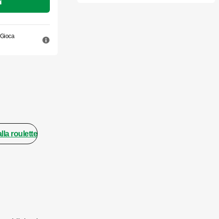
| Gioca
lla roulette