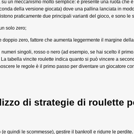
sa su un meccanismo molto semplice: è presente una ruota che è
conda della versione giocata) dove una pallina lanciata in modo
stono praticamente due principali varianti del gioco, e sono le 
un solo zero;
e doppio zero, fattore che aumenta leggermente il margine della
ai numeri singoli, rosso o nero (ad esempio, se hai scelto il prim
 La tabella vincite roulette indica quanto si può vincere a secon
noscere le regole è il primo passo per diventare un giocatore co
izzo di strategie di roulette p
o (e quindi le scommesse), gestire il bankroll e ridurre le perdite.