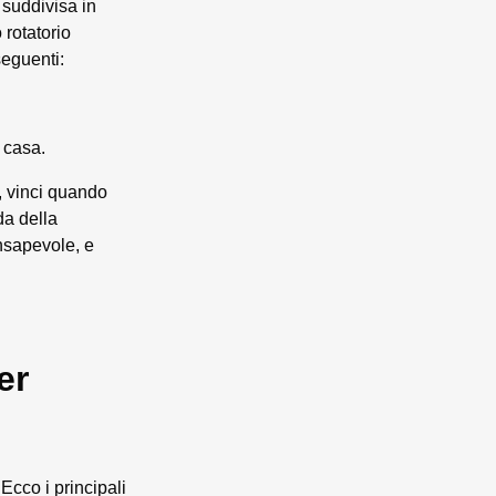
 suddivisa in
 rotatorio
seguenti:
 casa.
o, vinci quando
da della
nsapevole, e
er
 Ecco i principali