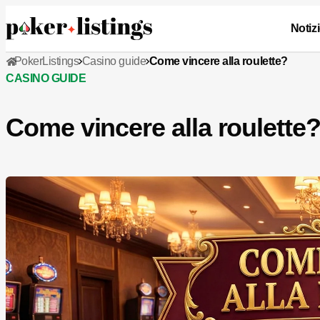
Notiz
PokerListings
Casino guide
Come vincere alla roulette?
CASINO GUIDE
Come vincere alla roulette