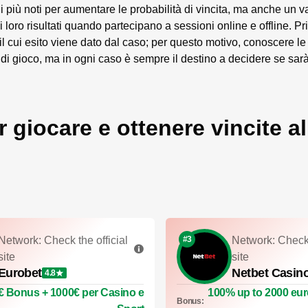
todi più noti per aumentare le probabilità di vincita, ma anche 
 loro risultati quando partecipano a sessioni online e offline. Pr
 il cui esito viene dato dal caso; per questo motivo, conoscere le
 di gioco, ma in ogni caso è sempre il destino a decidere se sarà
 giocare e ottenere vincite al
#3
Network: Check the official
Network: Check 
site
site
Eurobet
Netbet Casino
4.8
€ Bonus + 1000€ per Casino e
100% up to 2000 eu
Bonus: