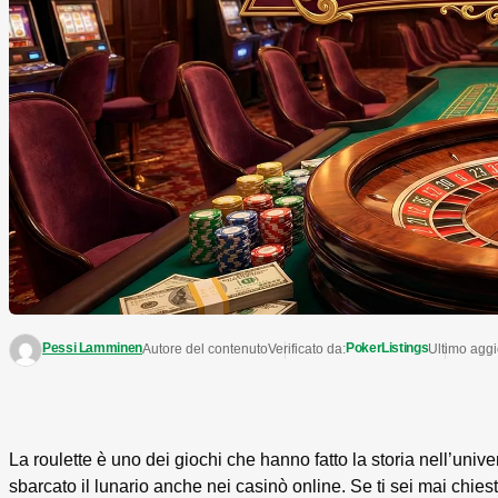
Pessi Lamminen
PokerListings
Autore del contenuto
Verificato da:
Ultimo agg
La roulette è uno dei giochi che hanno fatto la storia nell’univ
sbarcato il lunario anche nei casinò online. Se ti sei mai chiest