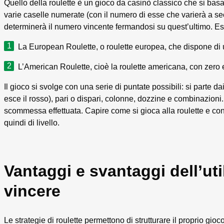
Quello della roulette è un gioco da casinò classico che si ba
varie caselle numerate (con il numero di esse che varierà a se
determinerà il numero vincente fermandosi su quest’ultimo. Esi
La European Roulette, o roulette europea, che dispone di 
L’American Roulette, cioè la roulette americana, con zero 
Il gioco si svolge con una serie di puntate possibili: si parte d
esce il rosso), pari o dispari, colonne, dozzine e combinazioni.
scommessa effettuata. Capire come si gioca alla roulette e co
quindi di livello.
Vantaggi e svantaggi dell’util
vincere
Le strategie di roulette permettono di strutturare il proprio gioc