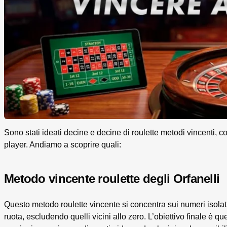
Sono stati ideati decine e decine di roulette metodi vincenti, 
player. Andiamo a scoprire quali:
Metodo vincente roulette degli Orfanelli
Questo metodo roulette vincente si concentra sui numeri isolat
ruota, escludendo quelli vicini allo zero. L’obiettivo finale è que