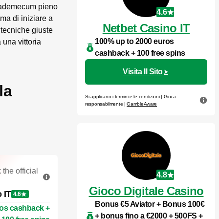
un vademecum pieno
4.6
ima di iniziare a
Netbet Casino IT
 tecniche giuste
100% up to 2000 euros
 una vittoria
cashback + 100 free spins
Visita Il Sito
la
Si applicano i termini e le condizioni | Gioca
responsabilmente |
GambleAware
the official
4.8
Gioco Digitale Casino
 IT
4.6
Bonus €5 Aviator + Bonus 100€
ros cashback +
+ bonus fino a €2000 + 500FS +