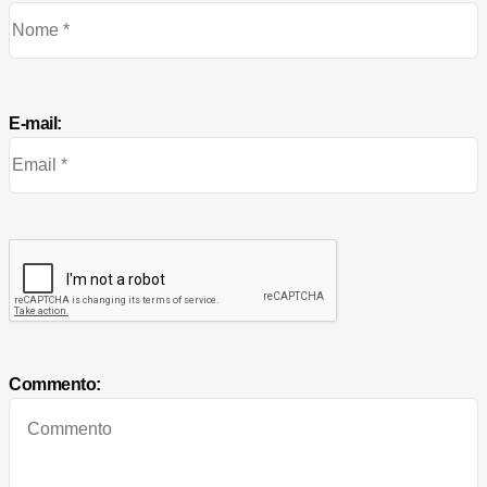
E-mail:
Commento: