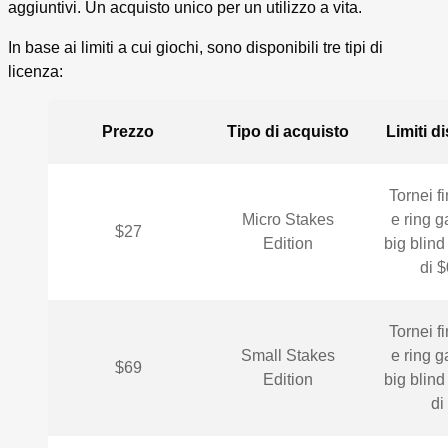
aggiuntivi. Un acquisto unico per un utilizzo a vita.
In base ai limiti a cui giochi, sono disponibili tre tipi di
licenza:
Prezzo
Tipo di acquisto
Limiti di
Tornei f
Micro Stakes
e ring 
$27
Edition
big blin
di $
Tornei f
Small Stakes
e ring 
$69
Edition
big blin
di