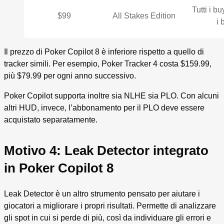
Tutti i buy
$99
All Stakes Edition
i 
Il prezzo di Poker Copilot 8 è inferiore rispetto a quello di
tracker simili. Per esempio, Poker Tracker 4 costa $159.99,
più $79.99 per ogni anno successivo.
Poker Copilot supporta inoltre sia NLHE sia PLO. Con alcuni
altri HUD, invece, l’abbonamento per il PLO deve essere
acquistato separatamente.
Motivo 4: Leak Detector integrato
in Poker Copilot 8
Leak Detector è un altro strumento pensato per aiutare i
giocatori a migliorare i propri risultati. Permette di analizzare
gli spot in cui si perde di più, così da individuare gli errori e