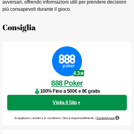
avversari, offrendo informazioni utili per prendere decisioni
più consapevoli durante il gioco.
Consiglia
4.3
888 Poker
100% Fino a 500€ e 8€ gratis
Visita Il Sito
Si applicano i termini e le condizioni | Gioca responsabilmente |
GambleAware