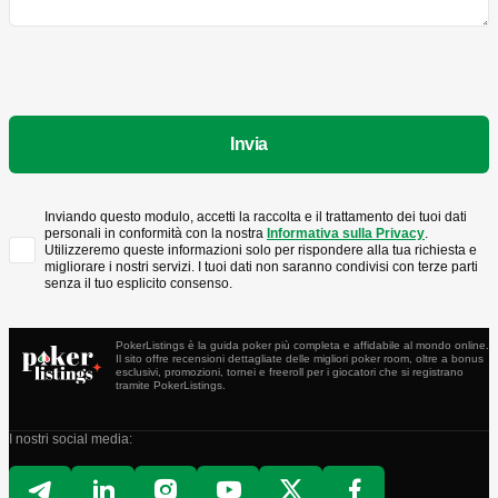
Inviando questo modulo, accetti la raccolta e il trattamento dei tuoi dati
personali in conformità con la nostra
Informativa sulla Privacy
.
Utilizzeremo queste informazioni solo per rispondere alla tua richiesta e
migliorare i nostri servizi. I tuoi dati non saranno condivisi con terze parti
senza il tuo esplicito consenso.
PokerListings è la guida poker più completa e affidabile al mondo online.
Il sito offre recensioni dettagliate delle migliori poker room, oltre a bonus
esclusivi, promozioni, tornei e freeroll per i giocatori che si registrano
tramite PokerListings.
I nostri social media: