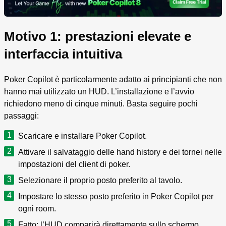
Motivo 1: prestazioni elevate e
interfaccia intuitiva
Poker Copilot è particolarmente adatto ai principianti che non
hanno mai utilizzato un HUD. L’installazione e l’avvio
richiedono meno di cinque minuti. Basta seguire pochi
passaggi:
Scaricare e installare Poker Copilot.
Attivare il salvataggio delle hand history e dei tornei nelle
impostazioni del client di poker.
Selezionare il proprio posto preferito al tavolo.
Impostare lo stesso posto preferito in Poker Copilot per
ogni room.
Fatto: l’HUD comparirà direttamente sullo schermo.