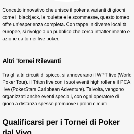
Concetto innovativo che unisce il poker a varianti di giochi
come il blackjack, la roulette e le scommesse, questo torneo
offre un’esperienza completa. Con tappe in diverse località
europee, si rivolge a un pubblico che cerca intrattenimento e
azione da tornei live poker.
Altri Tornei Rilevanti
Tra gli altri circuiti di spicco, si annoverano il WPT live (World
Poker Tour), il Triton live con i suoi eventi high roller e il PCA
live (PokerStars Caribbean Adventure). Talvolta, vengono
organizzati anche eventi speciali, con ogni operatore di
gioco a distanza spesso promuove i propri circuiti.
Qualificarsi per i Tornei di Poker
dal Vivo