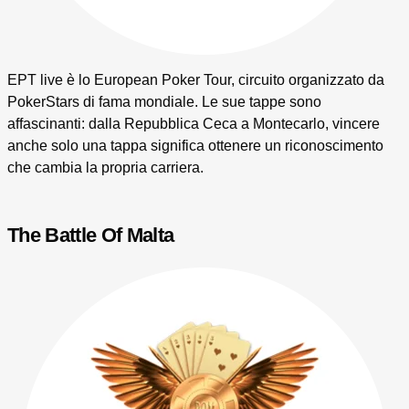
EPT live è lo European Poker Tour, circuito organizzato da
PokerStars di fama mondiale. Le sue tappe sono
affascinanti: dalla Repubblica Ceca a Montecarlo, vincere
anche solo una tappa significa ottenere un riconoscimento
che cambia la propria carriera.
The Battle Of Malta