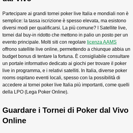
Partecipare ai grandi tornei poker live Italia e mondiali non è
semplice: la tassa iscrizione è spesso elevata, ma esistono
diversi modi per qualificarsi. La più comune? I Satellite live,
tornei dal buy-in ridotto che mettono in palio un posto per un
evento principale. Molti siti con regolare
licenza AAMS
offrono satellite live online, permettendo a chiunque abbia un
budget bonus di tentare la fortuna. È consigliabile consultare
un portale informativo dedicato ai giochi per trovare il poker
live in programma, e i relativi satelliti. In Italia, diverse poker
rooms ospitano eventi locali, spesso con la possibilità di
accedere ai tornei poker live Italia più importanti, come quelli
della LPO (Lega Poker Online).
Guardare i Tornei di Poker dal Vivo
Online