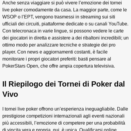
Anche senza viaggiare si può vivere l’emozione dei tornei
live poker comodamente da casa. La maggior parte, come le
WSOP o l’EPT, vengono trasmessi in streaming sui siti
ufficiali dei circuiti, piattaforme dedicate o su canali YouTube.
Con telecronaca in varie lingue, si possono vedere le carte
dei giocatori in diretta e assistere a dei ribaltoni incredibili; un
ottimo modo per analizzare tecniche e strategie dei pro
player. Con news e aggiornamenti costanti, è facile
monitorare i propri giocatori preferiti: basti pensare al
PokerStars Open, che offre ampia copertura televisiva.
Il Riepilogo dei Tornei di Poker dal
Vivo
I tornei live poker offrono un’esperienza ineguagliabile. Dalle
prestigiose competizioni internazionali agli eventi nazionali
più accessibili, l’emozione di competere per una probabilità
di vincita vera e propria, qui, è unica. Qualificarsi online