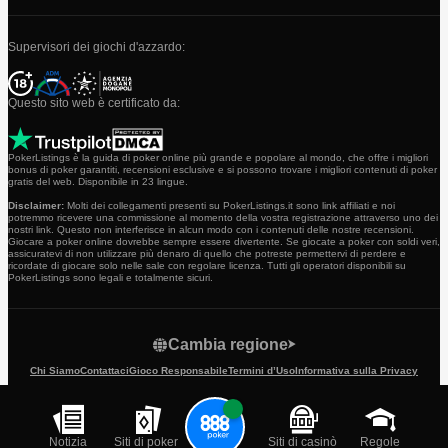
Supervisori dei giochi d'azzardo:
Questo sito web è certificato da:
PokerListings è la guida di poker online più grande e popolare al mondo, che offre i migliori
bonus di poker garantiti, recensioni esclusive e si possono trovare i migliori contenuti di poker
gratis del web. Disponibile in 23 lingue.
Disclaimer:
Molti dei collegamenti presenti su PokerListings.it sono link affiliati e noi
potremmo ricevere una commissione al momento della vostra registrazione attraverso uno dei
nostri link. Questo non interferisce in alcun modo con i contenuti delle nostre recensioni.
Giocare a poker online dovrebbe sempre essere divertente. Se giocate a poker con soldi veri,
assicuratevi di non utilizzare più denaro di quello che potreste permettervi di perdere e
ricordate di giocare solo nelle sale con regolare licenza. Tutti gli operatori disponibili su
PokerListings sono legali e totalmente sicuri.
Cambia regione
Chi Siamo
Contattaci
Gioco Responsabile
Termini d’Uso
Informativa sulla Privacy
Politica dei Cookie
Disclaimer
Mappa Del Sito
Notizia
Siti di poker
Siti di casinò
Regole
Copyright © 2003-2026 PokerListings. Tutti i diritti riservati.