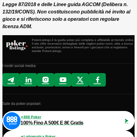
Legge 87/2018 e delle Linee guida AGCOM (Delibera n.
132/19/CONS). Non costituiscono pubblicità né invito al
gioco e si riferiscono solo a operatori con regolare
licenza ADM.
PokerListings è la guida poker più completa e affidabile al mondo online.
Il sito offre recensioni dettagliate delle migliori poker room, oltre a bonus
esclusivi, promozioni, tornei e freeroll per i giocatori che si registrano
tramite PokerListings.
I nostri social media:
Sale da poker popolari:
888 Poker
100% Fino A 500€ E 8€ Gratis
Lottomatica Poker