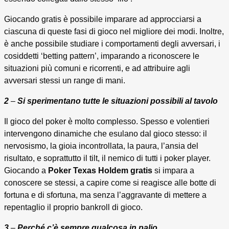
Giocando gratis è possibile imparare ad approcciarsi a
ciascuna di queste fasi di gioco nel migliore dei modi. Inoltre,
è anche possibile studiare i comportamenti degli avversari, i
cosiddetti ‘betting pattern’, imparando a riconoscere le
situazioni più comuni e ricorrenti, e ad attribuire agli
avversari stessi un range di mani.
2
–
Si sperimentano tutte le situazioni possibili al tavolo
Il gioco del poker è molto complesso. Spesso e volentieri
intervengono dinamiche che esulano dal gioco stesso: il
nervosismo, la gioia incontrollata, la paura, l’ansia del
risultato, e soprattutto il tilt, il nemico di tutti i poker player.
Giocando a
Poker Texas Holdem gratis
si impara a
conoscere se stessi, a capire come si reagisce alle botte di
fortuna e di sfortuna, ma senza l’aggravante di mettere a
repentaglio il proprio bankroll di gioco.
3
–
Perché c’è sempre qualcosa in palio