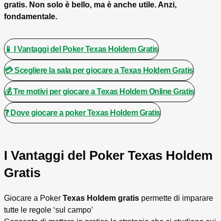
gratis. Non solo è bello, ma è anche utile. Anzi,
fondamentale.
📱 I Vantaggi del Poker Texas Holdem Gratis
💳 Scegliere la sala per giocare a Texas Holdem Gratis
💰 Tre motivi per giocare a Texas Holdem Online Gratis
❓ Dove giocare a poker Texas Holdem Gratis
I Vantaggi del Poker Texas Holdem
Gratis
Giocare a Poker
Texas Holdem gratis
permette di imparare
tutte le regole ‘sul campo’