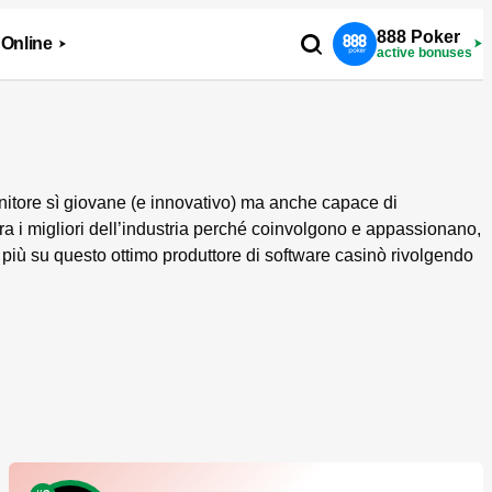
888 Poker
 Online
active bonuses
itore sì giovane (e innovativo) ma anche capace di
 tra i migliori dell’industria perché coinvolgono e appassionano,
più su questo ottimo produttore di software casinò rivolgendo