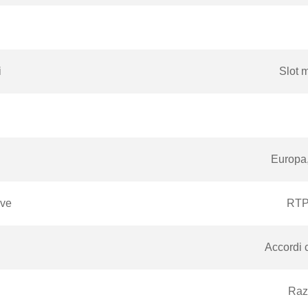
i
Slot m
Europa,
ive
RTP 
Accordi 
Raz