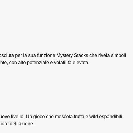
osciuta per la sua funzione Mystery Stacks che rivela simboli
ante, con alto potenziale e volatilità elevata.
nuovo livello. Un gioco che mescola frutta e wild espandibili
uore dell’azione.