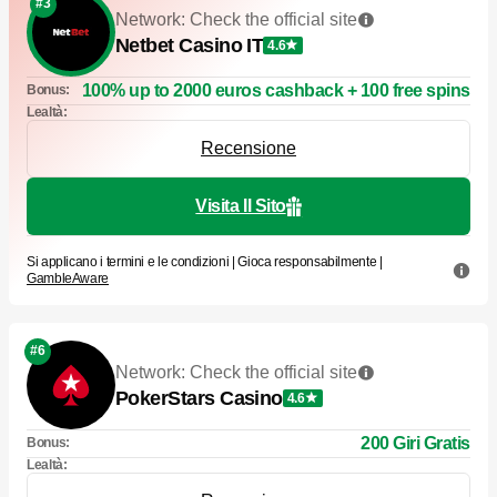
#3
Network: Check the official site
Netbet Casino IT
4.6
100% up to 2000 euros cashback + 100 free spins
Bonus:
Lealtà:
Recensione
Visita Il Sito
Si applicano i termini e le condizioni | Gioca responsabilmente |
GambleAware
#6
Network: Check the official site
PokerStars Casino
4.6
200 Giri Gratis
Bonus:
Lealtà: