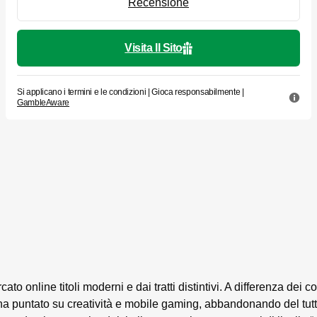
Recensione
Visita Il Sito
Si applicano i termini e le condizioni | Gioca responsabilmente |
GambleAware
online titoli moderni e dai tratti distintivi. A differenza dei co
ha puntato su creatività e mobile gaming, abbandonando del tutt