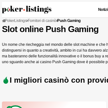
Notiz
PokerListings
Fornitori di casinò
Push Gaming
Slot online Push Gaming
Un nome che riecheggia nel mondo delle slot machine e che ha
distinguersi in quanto a creatività, ambito in cui ha davvero alz
ma basteranno delle funzionalità innovative o il bonus buy a 
uno sguardo anche ai casino Push Gaming dove è possibile prov
I migliori casinò con pro