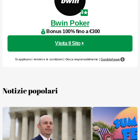
4
Bwin Poker
Bonus 100% fino a €300
Visita Il Sito
Si applicano i termini e le condizioni | Gioca responsabilmente |
GambleAware
Notizie popolari