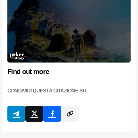
Find out more
CONDIVIDI QUESTA CITAZIONE SU: