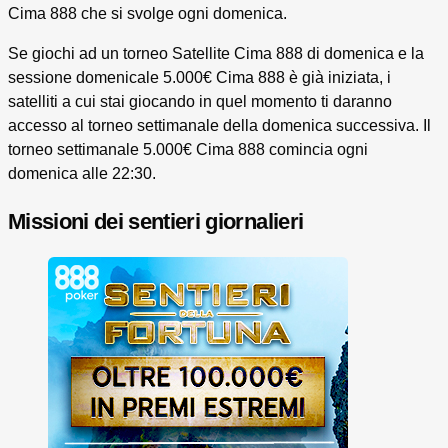
Cima 888 che si svolge ogni domenica.
Se giochi ad un torneo Satellite Cima 888 di domenica e la
sessione domenicale 5.000€ Cima 888 è già iniziata, i
satelliti a cui stai giocando in quel momento ti daranno
accesso al torneo settimanale della domenica successiva. Il
torneo settimanale 5.000€ Cima 888 comincia ogni
domenica alle 22:30.
Missioni dei sentieri giornalieri