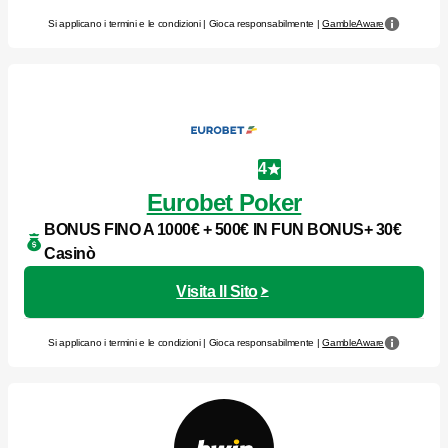
Si applicano i termini e le condizioni | Gioca responsabilmente |
GambleAware
4
Eurobet Poker
BONUS FINO A 1000€ + 500€ IN FUN BONUS+ 30€
Casinò
Visita Il Sito
Si applicano i termini e le condizioni | Gioca responsabilmente |
GambleAware