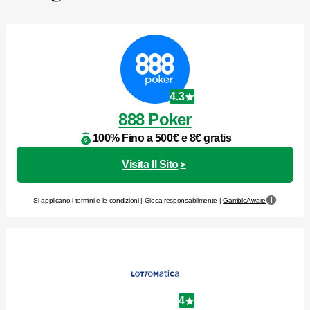
4.3
888 Poker
100% Fino a 500€ e 8€ gratis
Visita Il Sito
Si applicano i termini e le condizioni | Gioca responsabilmente |
GambleAware
4