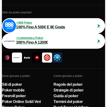
Sale da poker popolari:
888 Poker
100% Fino A 500€ E 8€ Gratis
Lottomatica Poker
300% Fino A 1200€
Dove giocare a poker:
Come giocare a poker:
Siti di poker
Regole del poker
Poker mobile
Strategie di poker
Freeroll poker
Guida al poker
Poker Online Soldi Veri
Termini del poker