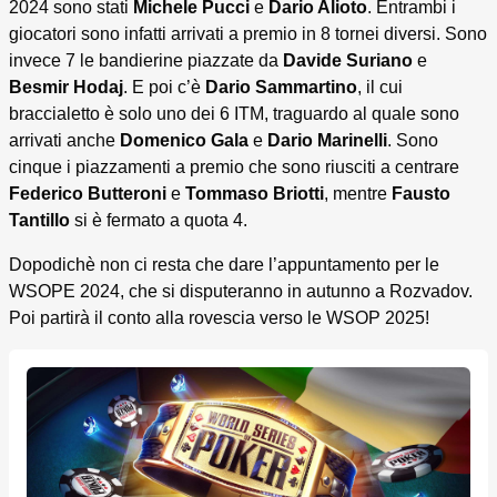
2024 sono stati
Michele Pucci
e
Dario Alioto
. Entrambi i
giocatori sono infatti arrivati a premio in 8 tornei diversi. Sono
invece 7 le bandierine piazzate da
Davide Suriano
e
Besmir Hodaj
. E poi c’è
Dario Sammartino
, il cui
braccialetto è solo uno dei 6 ITM, traguardo al quale sono
arrivati anche
Domenico Gala
e
Dario Marinelli
. Sono
cinque i piazzamenti a premio che sono riusciti a centrare
Federico Butteroni
e
Tommaso Briotti
, mentre
Fausto
Tantillo
si è fermato a quota 4.
Dopodichè non ci resta che dare l’appuntamento per le
WSOPE 2024, che si disputeranno in autunno a Rozvadov.
Poi partirà il conto alla rovescia verso le WSOP 2025!