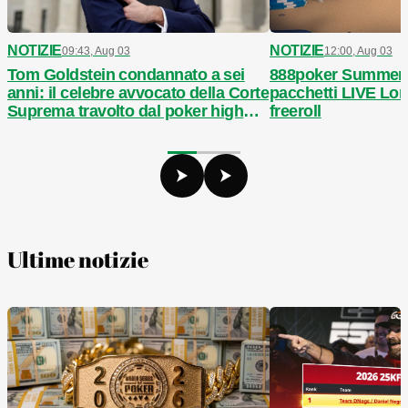
NOTIZIE
NOTIZIE
09:43, Aug 03
12:00, Aug 03
Tom Goldstein condannato a sei
888poker Summer F
anni: il celebre avvocato della Corte
pacchetti LIVE Lon
Suprema travolto dal poker high
freeroll
stakes
Ultime notizie