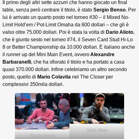
Il primo degli altri sette azzurri che hanno giocato un final
table, senza però centrare il titolo, è stato
Sergio Benso
. Per
lui è arrivato un quarto posto nel torneo #30 – il Mixed No-
Limit Hold’em / Pot-Limit Omaha da 600 dollari – che gli è
valso oltre 75.000 dollari. Poi è stata la volta di
Dario Alioto
,
che è giunto sesto nel torneo #74, il Seven Card Stud Hi-Lo
8 or Better Championship da 10.000 dollari. È italiano anche
il runner up del Mini Main Event, ovvero
Alexandre
Barbaranelli
, che ha sfiorato il titolo e ha portato a casa
quasi 370.000 dollari. Infine celebriamo un altro secondo
posto, quello di
Mario Colavita
nel The Closer per
complessivi 350mila dollari.
Dario Alioto
Sergio Benso