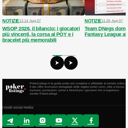
NOTIZIE
NOTIZIE
12:14, Aug 07
11:28, Aug 07
WSOP 2026, il bilancio: i giocatori
Team DNegs domin
più vincenti, la corsa al POY e i
Fantasy League a
bracelet più memorabili
PokerListings è la guida poker più completa e affidabile al mondo online.
Il sito offre recensioni dettagliate delle migliori poker room, oltre a bonus
esclusivi, promozioni, tornei e freeroll per i giocatori che si registrano
tramite PokerListings.
I nostri social media: