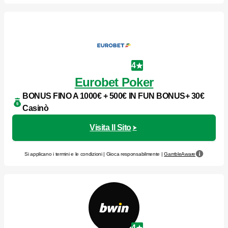
4
Eurobet Poker
BONUS FINO A 1000€ + 500€ IN FUN BONUS+ 30€
Casinò
Visita Il Sito
Si applicano i termini e le condizioni | Gioca responsabilmente |
GambleAware
4