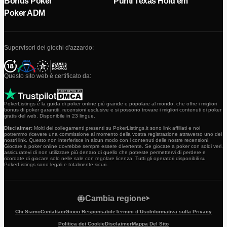
Bonus Poker
Punti Texas Hold'em
Poker ADM
Supervisori dei giochi d'azzardo:
Questo sito web è certificato da:
PokerListings è la guida di poker online più grande e popolare al mondo, che offre i migliori
bonus di poker garantiti, recensioni esclusive e si possono trovare i migliori contenuti di poker
gratis del web. Disponibile in 23 lingue.
Disclaimer:
Molti dei collegamenti presenti su PokerListings.it sono link affiliati e noi
potremmo ricevere una commissione al momento della vostra registrazione attraverso uno dei
nostri link. Questo non interferisce in alcun modo con i contenuti delle nostre recensioni.
Giocare a poker online dovrebbe sempre essere divertente. Se giocate a poker con soldi veri,
assicuratevi di non utilizzare più denaro di quello che potreste permettervi di perdere e
ricordate di giocare solo nelle sale con regolare licenza. Tutti gli operatori disponibili su
PokerListings sono legali e totalmente sicuri.
Cambia regione
Chi Siamo
Contattaci
Gioco Responsabile
Termini d’Uso
Informativa sulla Privacy
Politica dei Cookie
Disclaimer
Mappa Del Sito