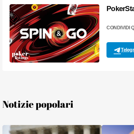
PokerSta
CONDIVIDI 
Teleg
Notizie popolari