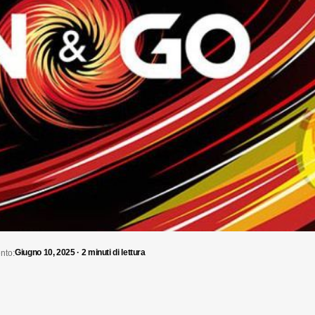
Giugno 10, 2025 · 2 minuti di lettura
nto: