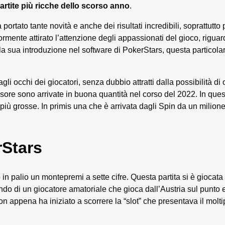
artite più ricche dello scorso anno
.
rtato tante novità e anche dei risultati incredibili, soprattutto
rmente attirato l’attenzione degli appassionati del gioco, rigu
la sua introduzione nel software di PokerStars, questa particolar
li occhi dei giocatori, senza dubbio attratti dalla possibilità di 
essore sono arrivate in buona quantità nel corso del 2022. In ques
ù grosse. In primis una che è arrivata dagli Spin da un milione 
rStars
n palio un montepremi a sette cifre. Questa partita si è giocata
rlando di un giocatore amatoriale che gioca dall’Austria sul punto
n appena ha iniziato a scorrere la “slot” che presentava il moltip