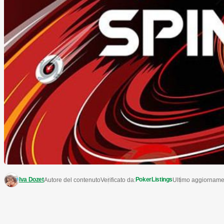
Iva Dozet
PokerListings
Autore del contenuto
Verificato da:
Ultimo aggiorname