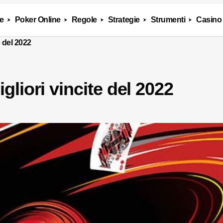
ie
Poker Online
Regole
Strategie
Strumenti
Casino
e del 2022
gliori vincite del 2022