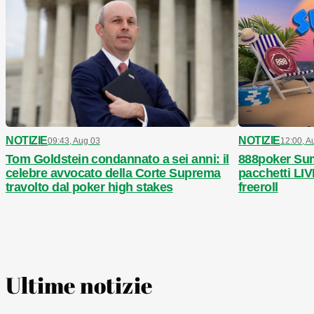
NOTIZIE
NOTIZIE
09:43, Aug 03
12:00, A
Tom Goldstein condannato a sei anni: il
888poker Sum
celebre avvocato della Corte Suprema
pacchetti LIV
travolto dal poker high stakes
freeroll
Ultime notizie