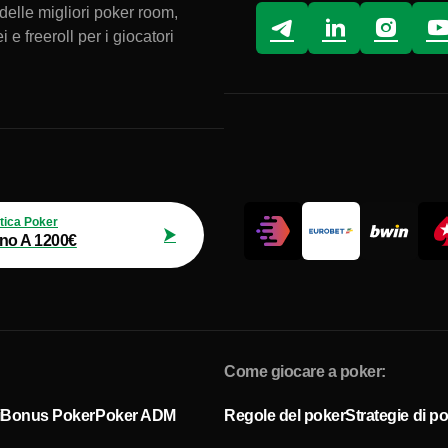
e delle migliori poker room,
 e freeroll per i giocatori
tica Poker
no A 1200€
Come giocare a poker:
i
Bonus Poker
Poker ADM
Regole del poker
Strategie di p