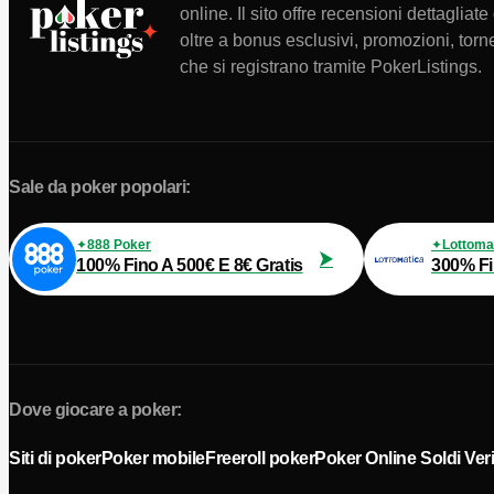
online. Il sito offre recensioni dettagliat
oltre a bonus esclusivi, promozioni, tornei
che si registrano tramite PokerListings.
Sale da poker popolari:
888 Poker
Lottoma
100% Fino A 500€ E 8€ Gratis
300% Fi
Dove giocare a poker:
Siti di poker
Poker mobile
Freeroll poker
Poker Online Soldi Ver