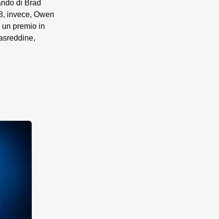
ando di Brad
18, invece, Owen
 un premio in
Nasreddine,