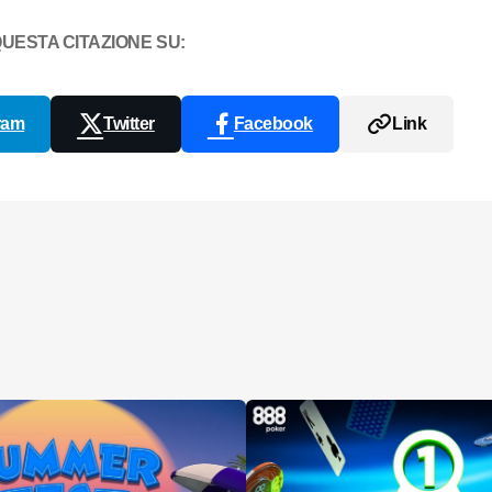
QUESTA CITAZIONE SU:
ram
Twitter
Facebook
Link