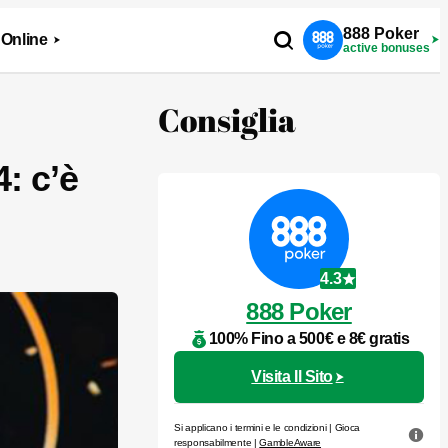
888 Poker
 Online
active bonuses
Consiglia
4: c’è
4.3
888 Poker
100% Fino a 500€ e 8€ gratis
Visita Il Sito
Si applicano i termini e le condizioni | Gioca
responsabilmente |
GambleAware