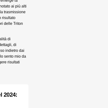
e emerge la
otato ai più alti
la trasmissione
 risultato
i delle Triton
lità di
ttagli, di
so indietro dai
 lo sento mio da
re risultati
l 2024: