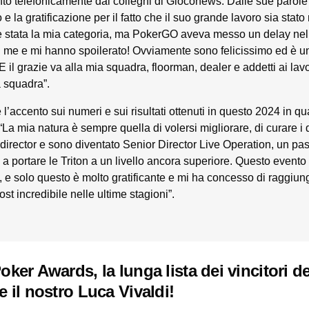
nto telefonicamente dai colleghi di Gioconews. Dalle sue parol
la gratificazione per il fatto che il suo grande lavoro sia stato n
bbe stata la mia categoria, ma PokerGO aveva messo un delay nel
on me e mi hanno spoilerato! Ovviamente sono felicissimo ed è un
l grazie va alla mia squadra, floorman, dealer e addetti ai lavor
a squadra”.
 l’accento sui numeri e sui risultati ottenuti in questo 2024 in qua
a mia natura è sempre quella di volersi migliorare, di curare i de
director e sono diventato Senior Director Live Operation, un pas
a a portare le Triton a un livello ancora superiore. Questo evento
 e solo questo è molto gratificante e mi ha concesso di raggiunge
st incredibile nelle ultime stagioni”.
oker Awards, la lunga lista dei vincitori de
e il nostro Luca Vivaldi!