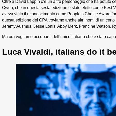
Oltre a David Lappin c’è un altro personaggio che ha potuto ce
Owen, che in questa sesta edizione è stato eletto come Best V
aveva vinto il riconoscimento come People’s Choice Award for 
questa edizione dei GPA troviamo anche altri nomi di un certo 
Jeremy Ausmus, Jesse Lonis, Abby Merk, Francine Watson, R
Ma ora vogliamo occuparci dell’unico italiano che è stato capac
Luca Vivaldi, italians do it be