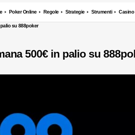
ie
Poker Online
Regole
Strategie
Strumenti
Casino
n palio su 888poker
timana 500€ in palio su 888po