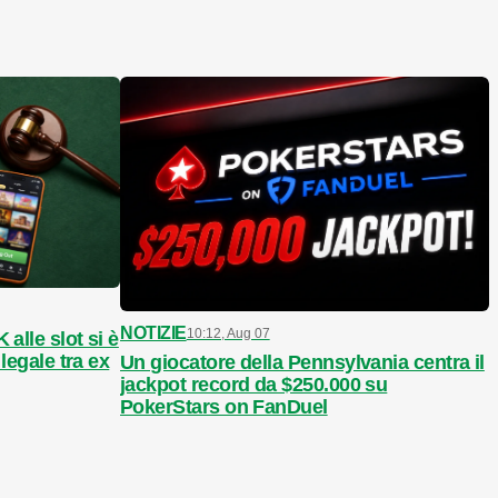
NOTIZIE
10:12, Aug 07
alle slot si è
legale tra ex
Un giocatore della Pennsylvania centra il
jackpot record da $250.000 su
PokerStars on FanDuel