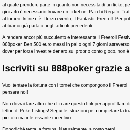
al quale prendere parte in quanto non necessita di un ticket pe
giocarlo è necessario trovare un ticket nei Pacchi Regalo. Trattan
al torneo. Infine c’è il terzo evento, il Fantastic Freeroll. Per p
abbiamo già parlato negli articoli precedenti.
A rendere ancor più succulento e interessante il Freeroll Fest
888poker. Ben 500 euro messi in palio ogni 7 giorni attraverso t
dover per forza investire denaro sul proprio conto gioco, non è 
Iscriviti su 888poker grazie 
Vuoi tentare la fortuna con i tornei che compongono il Freerol
pensare noi!
Non dovrai fare altro che cliccare questo link per approfittare 
lettori di PokerListings! Segui le istruzioni per completare la t
piccolo ma interessante incentivo.
Dopodiché tenta la fortuna. Naturalmente, a costo zero!