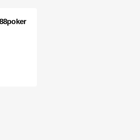
888poker