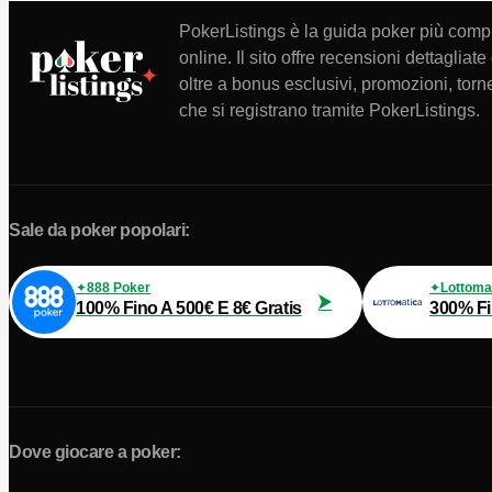
PokerListings è la guida poker più compl
online. Il sito offre recensioni dettagliat
oltre a bonus esclusivi, promozioni, tornei
che si registrano tramite PokerListings.
Sale da poker popolari:
888 Poker
Lottoma
100% Fino A 500€ E 8€ Gratis
300% Fi
Dove giocare a poker: