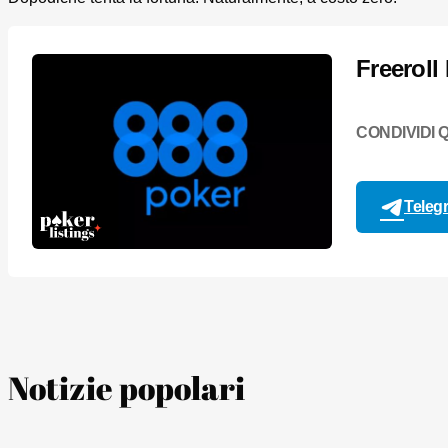
Freeroll
CONDIVIDI 
Teleg
Notizie popolari