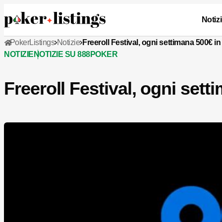
Notiz
PokerListings
Notizie
Freeroll Festival, ogni settimana 500€ i
NOTIZIE
NOTIZIE SU 888POKER
Freeroll Festival, ogni set