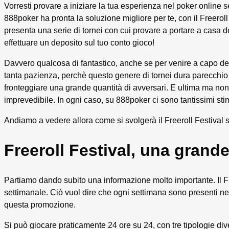
Vorresti provare a iniziare la tua esperienza nel poker online
888poker ha pronta la soluzione migliore per te, con il Freerol
presenta una serie di tornei con cui provare a portare a casa de
effettuare un deposito sul tuo conto gioco!
Davvero qualcosa di fantastico, anche se per venire a capo dei t
tanta pazienza, perchè questo genere di tornei dura parecchio i
fronteggiare una grande quantità di avversari. E ultima ma non 
imprevedibile. In ogni caso, su 888poker ci sono tantissimi sti
Andiamo a vedere allora come si svolgerà il Freeroll Festival s
Freeroll Festival, una gran
Partiamo dando subito una informazione molto importante. Il Fr
settimanale. Ciò vuol dire che ogni settimana sono presenti ne
questa promozione.
Si può giocare praticamente 24 ore su 24, con tre tipologie diverse