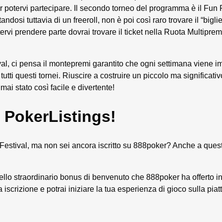
r potervi partecipare. Il secondo torneo del programma è il Fun F
dosi tuttavia di un freeroll, non è poi così raro trovare il “bigli
otervi prendere parte dovrai trovare il ticket nella Ruota Multiprem
ival, ci pensa il montepremi garantito che ogni settimana viene 
utti questi tornei. Riuscire a costruire un piccolo ma significati
mai stato così facile e divertente!
a PokerListings!
l Festival, ma non sei ancora iscritto su 888poker? Anche a ques
dello straordinario bonus di benvenuto che 888poker ha offerto in
ua iscrizione e potrai iniziare la tua esperienza di gioco sulla pi