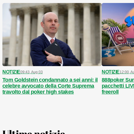
NOTIZIE
NOTIZIE
09:43, Aug 03
12:00, A
Tom Goldstein condannato a sei anni: il
888poker Sum
celebre avvocato della Corte Suprema
pacchetti LIV
travolto dal poker high stakes
freeroll
Ultime notizie