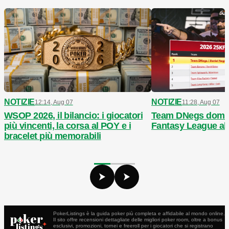
NOTIZIE
NOTIZIE
12:14, Aug 07
11:28, Aug 07
WSOP 2026, il bilancio: i giocatori
Team DNegs domin
più vincenti, la corsa al POY e i
Fantasy League a
bracelet più memorabili
PokerListings è la guida poker più completa e affidabile al mondo online.
Il sito offre recensioni dettagliate delle migliori poker room, oltre a bonus
esclusivi, promozioni, tornei e freeroll per i giocatori che si registrano