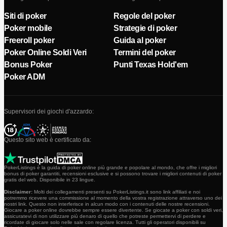
Siti di poker
Regole del poker
Poker mobile
Strategie di poker
Freeroll poker
Guida al poker
Poker Online Soldi Veri
Termini del poker
Bonus Poker
Punti Texas Hold'em
Poker ADM
Supervisori dei giochi d'azzardo:
Questo sito web è certificato da:
PokerListings è la guida di poker online più grande e popolare al mondo, che offre i migliori
bonus di poker garantiti, recensioni esclusive e si possono trovare i migliori contenuti di poker
gratis del web. Disponibile in 23 lingue.
Disclaimer:
Molti dei collegamenti presenti su PokerListings.it sono link affiliati e noi
potremmo ricevere una commissione al momento della vostra registrazione attraverso uno dei
nostri link. Questo non interferisce in alcun modo con i contenuti delle nostre recensioni.
Giocare a poker online dovrebbe sempre essere divertente. Se giocate a poker con soldi veri,
assicuratevi di non utilizzare più denaro di quello che potreste permettervi di perdere e
ricordate di giocare solo nelle sale con regolare licenza. Tutti gli operatori disponibili su