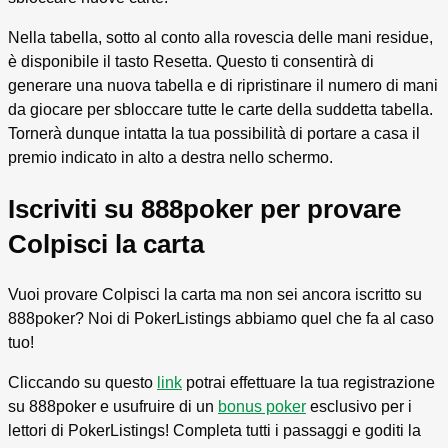
Nella tabella, sotto al conto alla rovescia delle mani residue,
è disponibile il tasto Resetta. Questo ti consentirà di
generare una nuova tabella e di ripristinare il numero di mani
da giocare per sbloccare tutte le carte della suddetta tabella.
Tornerà dunque intatta la tua possibilità di portare a casa il
premio indicato in alto a destra nello schermo.
Iscriviti su 888poker per provare
Colpisci la carta
Vuoi provare Colpisci la carta ma non sei ancora iscritto su
888poker? Noi di PokerListings abbiamo quel che fa al caso
tuo!
Cliccando su questo
link
potrai effettuare la tua registrazione
su 888poker e usufruire di un
bonus poker
esclusivo per i
lettori di PokerListings! Completa tutti i passaggi e goditi la