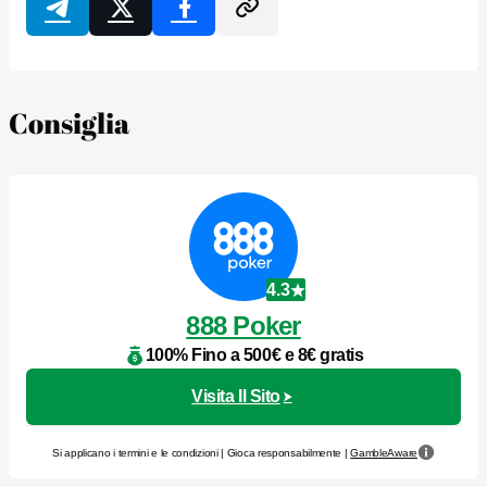
Consiglia
4.3
888 Poker
100% Fino a 500€ e 8€ gratis
Visita Il Sito
Si applicano i termini e le condizioni | Gioca responsabilmente |
GambleAware