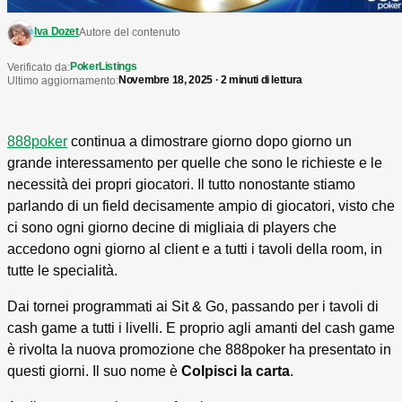
Iva Dozet
Autore del contenuto
PokerListings
Verificato da:
Novembre 18, 2025 · 2 minuti di lettura
Ultimo aggiornamento:
888poker
continua a dimostrare giorno dopo giorno un
grande interessamento per quelle che sono le richieste e le
necessità dei propri giocatori. Il tutto nonostante stiamo
parlando di un field decisamente ampio di giocatori, visto che
ci sono ogni giorno decine di migliaia di players che
accedono ogni giorno al client e a tutti i tavoli della room, in
tutte le specialità.
Dai tornei programmati ai Sit & Go, passando per i tavoli di
cash game a tutti i livelli. E proprio agli amanti del cash game
è rivolta la nuova promozione che 888poker ha presentato in
questi giorni. Il suo nome è
Colpisci la carta
.