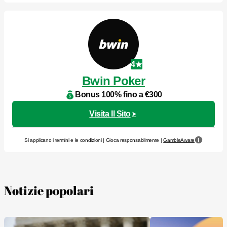
4
Bwin Poker
Bonus 100% fino a €300
Visita Il Sito
Si applicano i termini e le condizioni | Gioca responsabilmente |
GambleAware
Notizie popolari