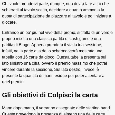
Chi vuole prendervi parte, dunque, non dovrà fare altro che
schierarti al tavolo scelto, decidere a quanto ammonta la
quota di partecipazione da piazzare al tavolo e poi iniziare a
giocare.
Entrando un po’ più nel vivo della promo, si tratta di un vero e
proprio mix tra una classica partita di cash game e una
partita di Bingo. Appena prenderà il via la tua sessione,
infatti, nella parte alta dello schermo verrà mostrata una
tabella con 16 carte da gioco. Questa tabella presenta sul
lato sinistro una cifra, ovvero il premio massimo che potrai
vincere durante la sessione. Sul lato destro, invece, è
presente la quantità di mani residue per poter attentare a
quel premio.
Gli obiettivi di Colpisci la carta
Mano dopo mano, ti verranno assegnate delle starting hand.
Queste prevedono la presenza di almeno una delle carte