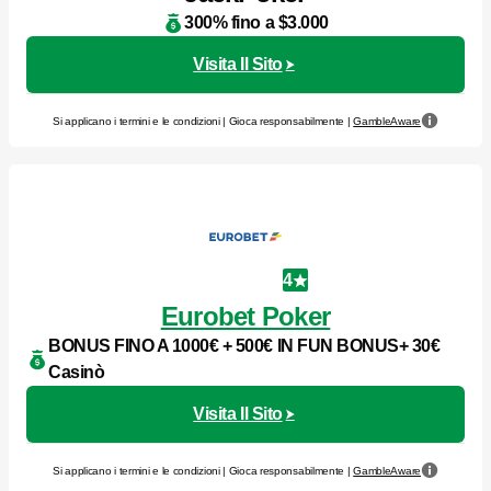
300% fino a $3.000
Visita Il Sito
Si applicano i termini e le condizioni | Gioca responsabilmente |
GambleAware
4
Eurobet Poker
BONUS FINO A 1000€ + 500€ IN FUN BONUS+ 30€
Casinò
Visita Il Sito
Si applicano i termini e le condizioni | Gioca responsabilmente |
GambleAware