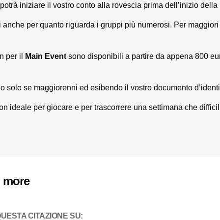
trà iniziare il vostro conto alla rovescia prima dell’inizio della 
anche per quanto riguarda i gruppi più numerosi. Per maggiori
n per il
Main Event
sono disponibili a partire da appena 800 eu
o solo se maggiorenni ed esibendo il vostro documento d’identi
ion ideale per giocare e per trascorrere una settimana che diffici
t more
QUESTA CITAZIONE SU: