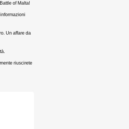
Battle of Malta!
 informazioni
ro. Un affare da
tà.
lmente riuscirete