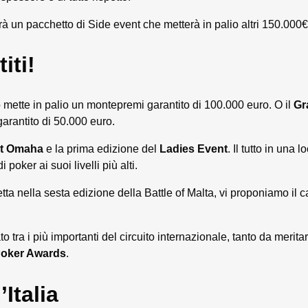
rà un pacchetto di Side event che metterà in palio altri 150.000€ 
iti!
 mette in palio un montepremi garantito di 100.000 euro. O il
Gr
arantito di 50.000 euro.
it Omaha
e la prima edizione del
Ladies Event
. Il tutto in una lo
oker ai suoi livelli più alti.
tta nella sesta edizione della Battle of Malta, vi proponiamo il 
tra i più importanti del circuito internazionale, tanto da meritars
oker Awards
.
Italia