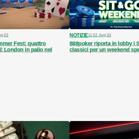
NOTIZIE
ug 03
11:52, Aug 03
mer Fest: quattro
888poker riporta in lobby i
E London in palio nel
classici per un weekend spe