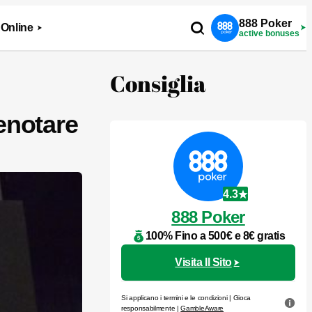
888 Poker
 Online
active bonuses
Consiglia
enotare
4.3
888 Poker
100% Fino a 500€ e 8€ gratis
Visita Il Sito
Si applicano i termini e le condizioni | Gioca
responsabilmente |
GambleAware