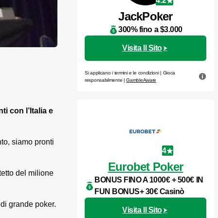
4.2
JackPoker
300% fino a $3.000
Visita Il Sito
Si applicano i termini e le condizioni | Gioca
responsabilmente |
GambleAware
 con l’Italia e
to, siamo pronti
4
Eurobet Poker
etto del milione
BONUS FINO A 1000€ + 500€ IN
FUN BONUS+ 30€ Casinò
 di grande poker.
Visita Il Sito