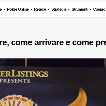
ie
Poker Online
Regole
Strategie
Strumenti
Casino
are, come arrivare e come pr