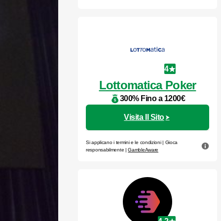
4
Lottomatica Poker
300% Fino a 1200€
Visita Il Sito
Si applicano i termini e le condizioni | Gioca
responsabilmente |
GambleAware