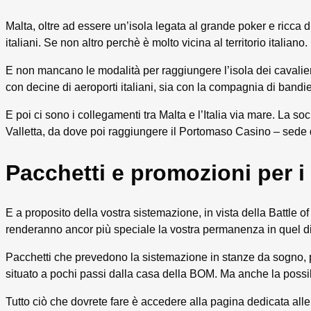
Malta, oltre ad essere un’isola legata al grande poker e ricca d
italiani. Se non altro perchè è molto vicina al territorio italiano.
E non mancano le modalità per raggiungere l’isola dei cavalier
con decine di aeroporti italiani, sia con la compagnia di band
E poi ci sono i collegamenti tra Malta e l’Italia via mare. La soc
Valletta, da dove poi raggiungere il Portomaso Casino – sede d
Pacchetti e promozioni per i
E a proposito della vostra sistemazione, in vista della Battle 
renderanno ancor più speciale la vostra permanenza in quel di
Pacchetti che prevedono la sistemazione in stanze da sogno, p
situato a pochi passi dalla casa della BOM. Ma anche la possibi
Tutto ciò che dovrete fare è accedere alla pagina dedicata alle