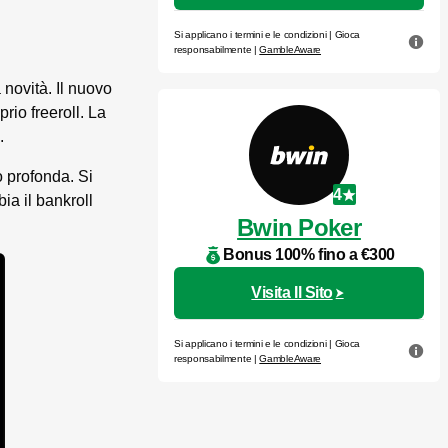
Si applicano i termini e le condizioni | Gioca
responsabilmente |
GambleAware
 novità. Il nuovo
rio freeroll. La
.
o profonda. Si
4
ia il bankroll
Bwin Poker
Bonus 100% fino a €300
Visita Il Sito
Si applicano i termini e le condizioni | Gioca
responsabilmente |
GambleAware