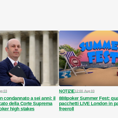
NOTIZIE
ug 03
12:00, Aug 03
 condannato a sei anni: il
888poker Summer Fest: qua
cato della Corte Suprema
pacchetti LIVE London in pa
poker high stakes
freeroll