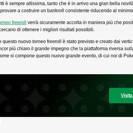
critti è sempre altissima, tanto che è in arrivo una gran bella nov
 provare a costruire un bankroll consistente riducendo al minimo 
orneo freeroll
verrà sicuramente accolta in maniera più che posit
cano di ottenere i migliori risultati possibili.
he questo nuovo torneo freeroll è stato previsto e creato dai verti
cor più chiaro il grande impegno che la piattaforma riversa sull
come si compone questo nuovo grande evento, di cui noi di Poke
Visita 