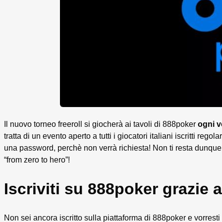
Il nuovo torneo freeroll si giocherà ai tavoli di 888poker
ogni v
tratta di un evento aperto a tutti i giocatori italiani iscritti 
una password, perchè non verrà richiesta! Non ti resta dunque 
“from zero to hero”!
Iscriviti su 888poker grazie 
Non sei ancora iscritto sulla piattaforma di 888poker e vorrest