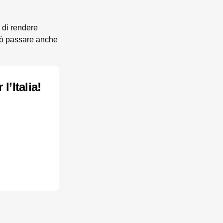
à di rendere
può passare anche
’Italia!