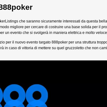
 888poker
okerListings che saranno sicuramente interessati da questa bella
modo migliore per cercare di costruire una base solida per il prop
er un evento che si svolgerà in maniera elettrica e molto veloce
pazio per il nuovo evento targato 888poker per una struttura tropp
à in caso di vittoria di mettere su quel gruzzoletto che non camb