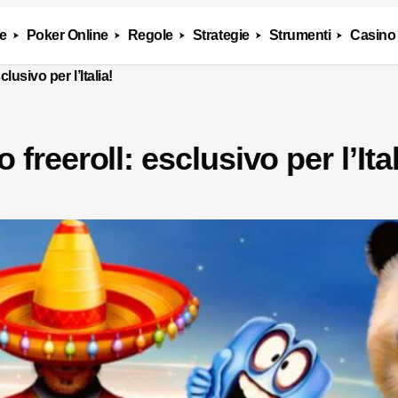
ie
Poker Online
Regole
Strategie
Strumenti
Casino
usivo per l’Italia!
reeroll: esclusivo per l’Ital