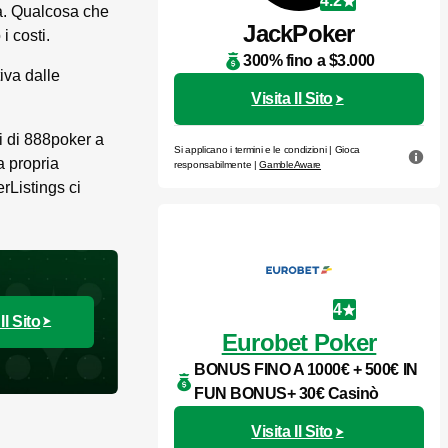
4.2
ità. Qualcosa che
JackPoker
i costi.
300% fino a $3.000
iva dalle
Visita Il Sito
ci di 888poker a
Si applicano i termini e le condizioni | Gioca
a propria
responsabilmente |
GambleAware
rListings ci
4
Il Sito
Eurobet Poker
BONUS FINO A 1000€ + 500€ IN
FUN BONUS+ 30€ Casinò
Visita Il Sito