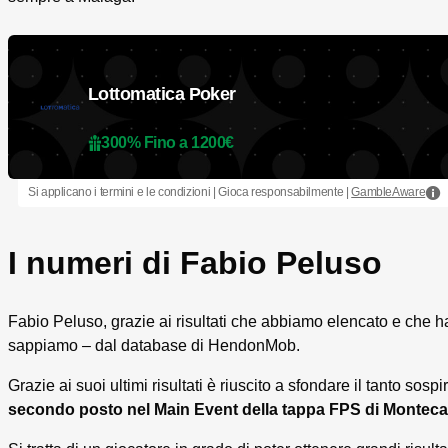
Lottomatica Poker
300% Fino a 1200€
Si applicano i termini e le condizioni | Gioca responsabilmente |
GambleAware
I numeri di Fabio Peluso
Fabio Peluso, grazie ai risultati che abbiamo elencato e che ha 
sappiamo – dal database di HendonMob.
Grazie ai suoi ultimi risultati è riuscito a sfondare il tanto sos
secondo posto nel
Main Event della tappa FPS di Monteca