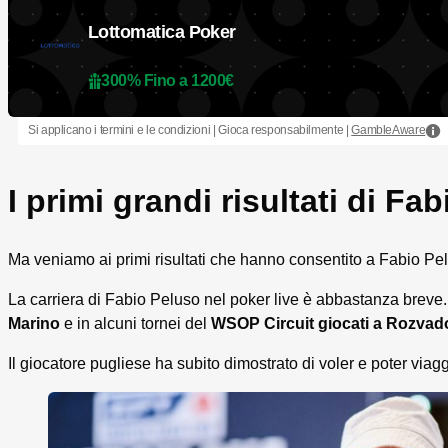
Lottomatica Poker
300% Fino a 1200€
Si applicano i termini e le condizioni | Gioca responsabilmente |
GambleAware
I primi grandi risultati di Fa
Ma veniamo ai primi risultati che hanno consentito a Fabio Pelus
La carriera di Fabio Peluso nel poker live è abbastanza breve. I 
Marino
e in alcuni tornei del
WSOP Circuit giocati a Rozvad
Il giocatore pugliese ha subito dimostrato di voler e poter viag