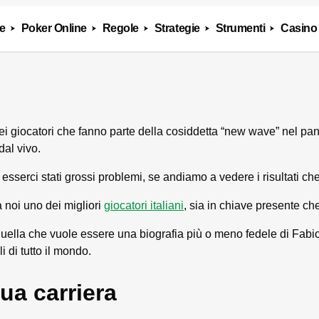
ie
Poker Online
Regole
Strategie
Strumenti
Casino
ei giocatori che fanno parte della cosiddetta “new wave” nel pa
dal vivo.
esserci stati grossi problemi, se andiamo a vedere i risultati che
 noi uno dei migliori
giocatori italiani
, sia in chiave presente che
uella che vuole essere una biografia più o meno fedele di Fabio P
i di tutto il mondo.
sua carriera