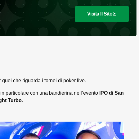
Visita Il Sito
quel che riguarda i tornei di poker live.
1, in particolare con una bandierina nell’evento
IPO di San
ght Turbo
.
.