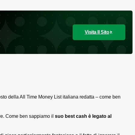
Visita Il Sito
posto della All Time Money List italiana redatta – come ben
r live. Come ben sappiamo il
suo best cash è legato al