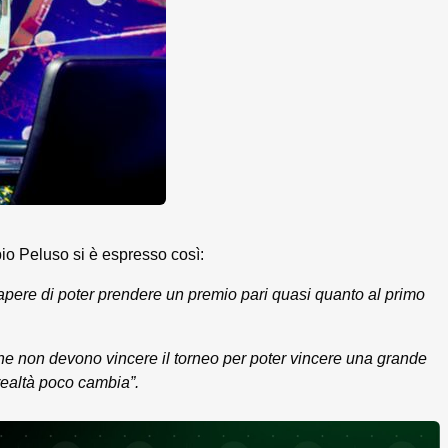
bio Peluso si è espresso così:
sapere di poter prendere un premio pari quasi quanto al primo
o che non devono vincere il torneo per poter vincere una grande
realtà poco cambia”.