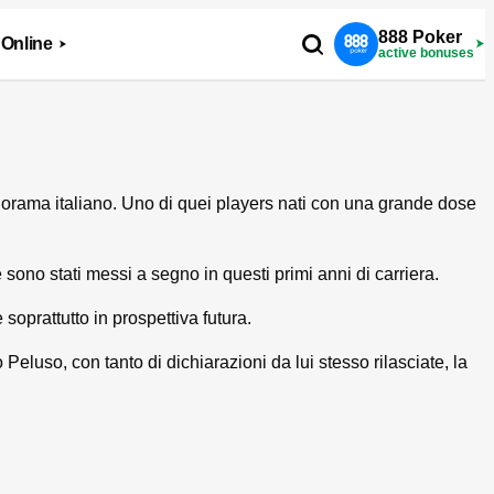
888 Poker
 Online
active bonuses
norama italiano. Uno di quei players nati con una grande dose
 sono stati messi a segno in questi primi anni di carriera.
 soprattutto in prospettiva futura.
eluso, con tanto di dichiarazioni da lui stesso rilasciate, la