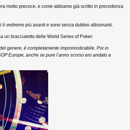
era molto precoce, e come abbiamo già scritto in precedenza
tati li vedremo più avanti e sono senza dubbio altisonanti.
sa un braccialetto delle World Series of Poker:
el genere, è completamente impronosticabile. Poi io
WSOP Europe, anche se pure l’anno scorso ero andato a