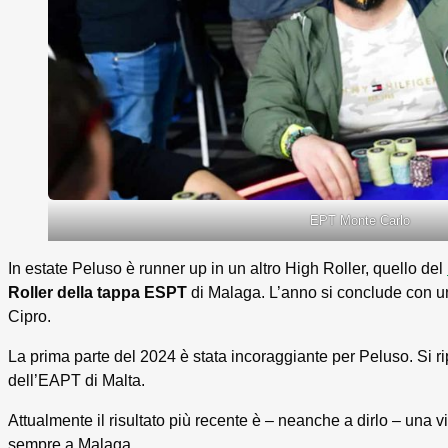
EPT Monte Carlo
In estate Peluso è runner up in un altro High Roller, quello del
Roller della tappa ESPT
di Malaga. L’anno si conclude con u
Cipro.
La prima parte del 2024 è stata incoraggiante per Peluso. Si ri
dell’EAPT di Malta.
Attualmente il risultato più recente è – neanche a dirlo – una v
sempre a Malaga.