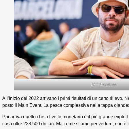
EPT Barcelona
All’inizio del 2022 arrivano i primi risultati di un certo ril
posto il Main Event. La pesca complessiva nella tappa olandese
Poi arriva quello che a livello monetario è il più grande exploi
casa oltre 228.500 dollari. Ma come stiamo per vedere, non è que