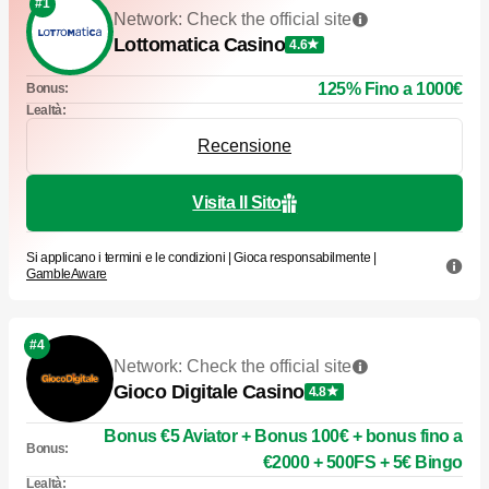
#1
Network: Check the official site
Lottomatica Casino
4.6
125% Fino a 1000€
Bonus:
Lealtà:
Recensione
Visita Il Sito
Si applicano i termini e le condizioni | Gioca responsabilmente |
GambleAware
#4
Network: Check the official site
Gioco Digitale Casino
4.8
Bonus €5 Aviator + Bonus 100€ + bonus fino a
Bonus:
€2000 + 500FS + 5€ Bingo
Lealtà: