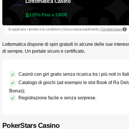
Lottomatica Casino
125% Fino a 1000€
Si applicano i termini e le condizioni | Gioca responsabilmente |
GambleAware
Lottomatica dispone di spin gratuiti in alcune delle sue interes
di sempre. Un portale sicuro e certificato.
Casinò con giri gratis senza ricarica tra i più noti in Ital
Catalogo di giochi (ad esempio le slot Book of Ra De
Bonus);
Registrazione facile e senza sorprese.
PokerStars Casino