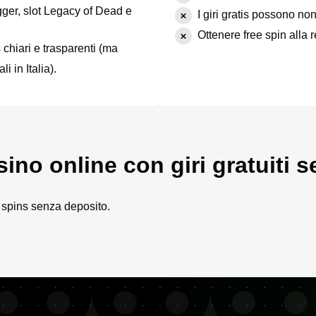
gger, slot Legacy of Dead e
I giri gratis possono non
Ottenere free spin alla 
 chiari e trasparenti (ma
i in Italia).
no online con giri gratuiti 
e spins senza deposito.