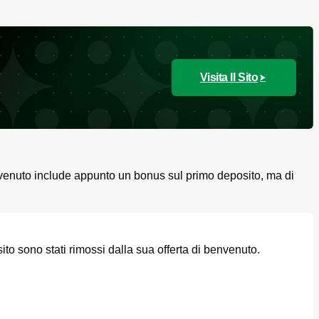
Visita Il Sito
envenuto include appunto un bonus sul primo deposito, ma di
ito sono stati rimossi dalla sua offerta di benvenuto.