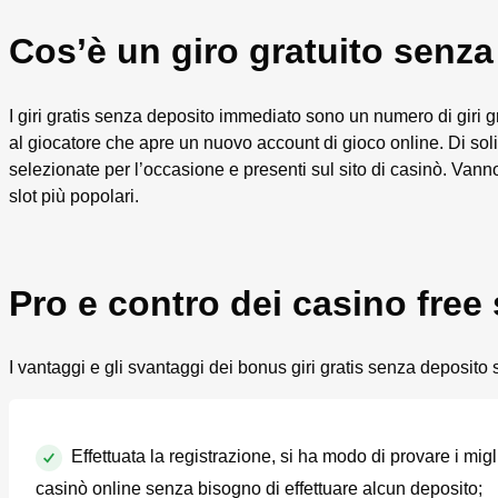
Cos’è un giro gratuito senza
I giri gratis senza deposito immediato sono un numero di giri gra
al giocatore che apre un nuovo account di gioco online. Di solito
selezionate per l’occasione e presenti sul sito di casinò. Van
slot più popolari.
Pro e contro dei casino fre
I vantaggi e gli svantaggi dei bonus giri gratis senza deposito
Effettuata la registrazione, si ha modo di provare i migli
casinò online senza bisogno di effettuare alcun deposito;