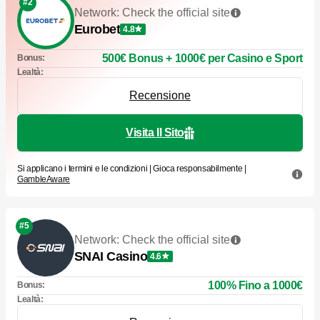
#2
Network: Check the official site
Eurobet
4.8
500€ Bonus + 1000€ per Casino e Sport
Bonus:
Lealtà:
Recensione
Visita Il Sito
Si applicano i termini e le condizioni | Gioca responsabilmente |
GambleAware
#5
Network: Check the official site
SNAI Casino
4.6
100% Fino a 1000€
Bonus:
Lealtà: