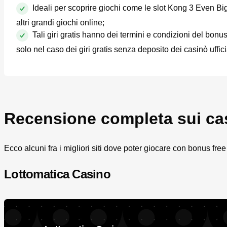
Ideali per scoprire giochi come le slot Kong 3 Even Bi
altri grandi giochi online;
Tali giri gratis hanno dei termini e condizioni del bonus
solo nel caso dei giri gratis senza deposito dei casinò ufficial
Recensione completa sui casi
Ecco alcuni fra i migliori siti dove poter giocare con bonus fre
Lottomatica Casino