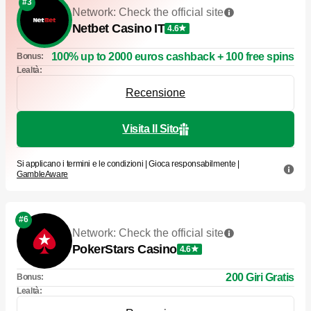
#3
Network: Check the official site
Netbet Casino IT
4.6
100% up to 2000 euros cashback + 100 free spins
Bonus:
Lealtà:
Recensione
Visita Il Sito
Si applicano i termini e le condizioni | Gioca responsabilmente |
GambleAware
#6
Network: Check the official site
PokerStars Casino
4.6
200 Giri Gratis
Bonus:
Lealtà: