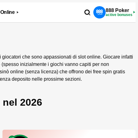
888 Poker
 Online
active bonuses
i giocatori che sono appassionati di slot online. Giocare infatti
(spesso inizialmente i giochi vanno capiti per non
inò online (senza licenza) che offrono dei free spin gratis
senza deposito nelle prossime sezioni.
a nel 2026