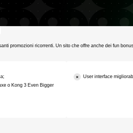
santi promozioni ricorrenti. Un sito che offre anche dei fun bonus 
ia;
User interface migliora
luxe o Kong 3 Even Bigger