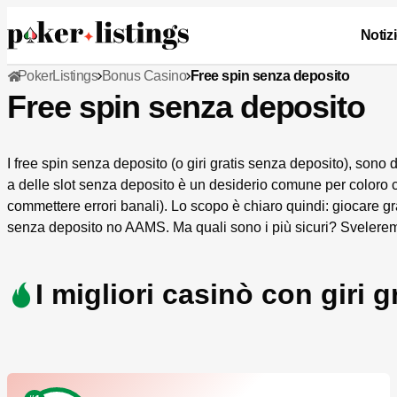
Notiz
PokerListings
Bonus Casino
Free spin senza deposito
Free spin senza deposito
I free spin senza deposito (o giri gratis senza deposito), sono d
a delle slot senza deposito è un desiderio comune per coloro 
commettere errori banali). Lo scopo è chiaro quindi: giocare gr
senza deposito no AAMS. Ma quali sono i più sicuri? Sveleremo 
I migliori casinò con giri g