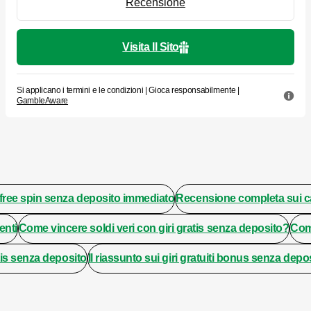
Recensione
Visita Il Sito
Si applicano i termini e le condizioni | Gioca responsabilmente |
GambleAware
 free spin senza deposito immediato
Recensione completa sui cas
enti
Come vincere soldi veri con giri gratis senza deposito?
Come
atis senza deposito
Il riassunto sui giri gratuiti bonus senza depo