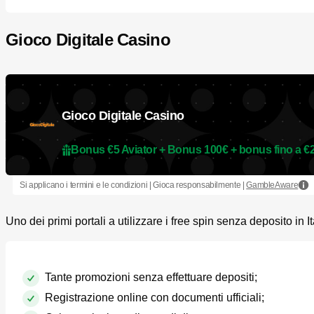
Gioco Digitale Casino
Gioco Digitale Casino
Bonus €5 Aviator + Bonus 100€ + bonus fino a €
Si applicano i termini e le condizioni | Gioca responsabilmente |
GambleAware
Uno dei primi portali a utilizzare i free spin senza deposito in 
Tante promozioni senza effettuare depositi;
Registrazione online con documenti ufficiali;